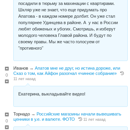
посадили в тюрьму за махинации с квартирами.
Шкляр уже не знает, что еще придумать про
Апатова - в каждом номере долбит. Он уже стал
популярнее Удинцева в районе. А у нас в России
любят обиженых и убогих. Смотришь, и изберут
молодого человека Главой района. И будут по
своему правы. Мы же часто голосуем от
"противного"
Иванов
→
Апатов мне не друг, но истина дороже, или
Сказ о том, как Айфон разогнал «чинное собрание»
0
11 лет назад
Екатерина, выкладывайте видео!
Торнадо
→
Российские магазины начали вывешивать
ценники в у.е. и валюте. ФОТО
11 лет назад
0