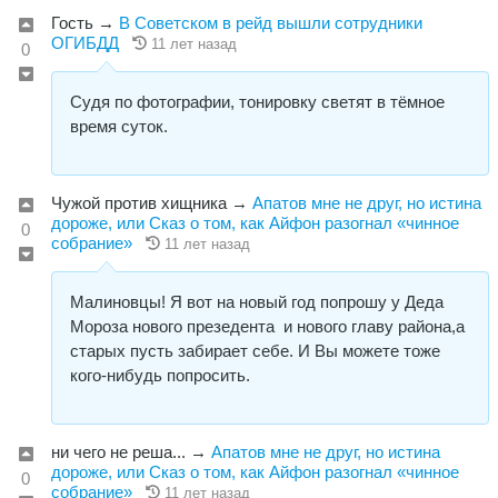
Гость
→
В Советском в рейд вышли сотрудники
ОГИБДД
11 лет назад
0
Судя по фотографии, тонировку светят в тёмное
время суток.
Чужой против хищника
→
Апатов мне не друг, но истина
дороже, или Сказ о том, как Айфон разогнал «чинное
0
собрание»
11 лет назад
Малиновцы! Я вот на новый год попрошу у Деда
Мороза нового презедента и нового главу района,а
старых пусть забирает себе. И Вы можете тоже
кого-нибудь попросить.
ни чего не реша...
→
Апатов мне не друг, но истина
дороже, или Сказ о том, как Айфон разогнал «чинное
0
собрание»
11 лет назад