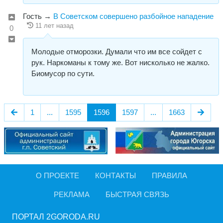
Гость
→
В Советском совершено разбойное нападение
11 лет назад
0
Молодые отморозки. Думали что им все сойдет с
рук. Наркоманы к тому же. Вот нисколько не жалко.
Биомусор по сути.
1
...
1595
1596
1597
...
1663
О ПРОЕКТЕ
КОНТАКТЫ
ПРАВИЛА
РЕКЛАМА
БЫСТРАЯ СВЯЗЬ
ПОРТАЛ 2GORODA.RU