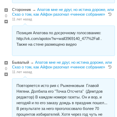
Сторонник
→
Апатов мне не друг, но истина дороже, или
Сказ о том, как Айфон разогнал «чинное собрание»
0
11 лет назад
Позиция Апатова по досрочному голосованию:
http://vk.com/apotov?w=wall3969140_477%2Fall .
Также на стене размещено видео
Бывалый
→
Апатов мне не друг, но истина дороже, или
Сказ о том, как Айфон разогнал «чинное собрание»
0
11 лет назад
Повторяется исто рия с Рыженковым Главой
Нягяни. Долбила его "Точка Отсчета" (Демтдов
редактор) В каждом номере газеты. Он и вор, и
негодяй и по его заказу дождь в праздник пошел...
В результате за него проголосовало более 70
процентов избирателей. Хотя через год чуть не