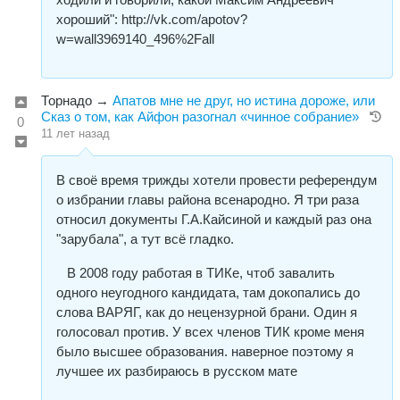
хороший": http://vk.com/apotov?
w=wall3969140_496%2Fall
Торнадо
→
Апатов мне не друг, но истина дороже, или
Сказ о том, как Айфон разогнал «чинное собрание»
0
11 лет назад
В своё время трижды хотели провести референдум
о избрании главы района всенародно. Я три раза
относил документы Г.А.Кайсиной и каждый раз она
"зарубала", а тут всё гладко.
В 2008 году работая в ТИКе, чтоб завалить
одного неугодного кандидата, там докопались до
слова ВАРЯГ, как до нецензурной брани. Один я
голосовал против. У всех членов ТИК кроме меня
было высшее образования. наверное поэтому я
лучшее их разбираюсь в русском мате