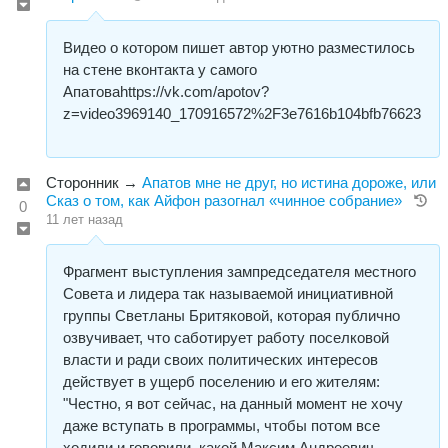
Видео о котором пишет автор уютно разместилось
на стене вконтакта у самого
Апатоваhttps://vk.com/apotov?
z=video3969140_170916572%2F3e7616b104bfb76623
Сторонник
→
Апатов мне не друг, но истина дороже, или
Сказ о том, как Айфон разогнал «чинное собрание»
0
11 лет назад
Фрагмент выступления зампредседателя местного
Совета и лидера так называемой инициативной
группы Светланы Бритяковой, которая публично
озвучивает, что саботирует работу поселковой
власти и ради своих политических интересов
действует в ущерб поселению и его жителям:
"Честно, я вот сейчас, на данный момент не хочу
даже вступать в программы, чтобы потом все
ходили и говорили, какой Максим Андреевич