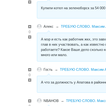
Купили котел на зеленоборск за 54 000 
Алекс
→
ТРЕБУЮ СЛОВО. Максим А
0
А мэр и есть как работник жкх, это зав
глав в них участвовать, а как известн
работаете? Какое Ваше дело сколько к
много или мало.
Гость
→
ТРЕБУЮ СЛОВО. Максим Ап
0
А что за должность у Апатова в район
NBAHOB
→
ТРЕБУЮ СЛОВО. Максим