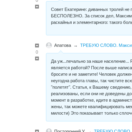
0
Совет Екатерине: диванных тролей не 
БЕСПОЛЕЗНО. За список дел, Максим мол
раскайнья и элементарного: такого бол
Апатова
→
ТРЕБУЮ СЛОВО. Максим 
0
Да уж...печально за наше население... 
является работой? После выше написа
бросите и не заметите! Человек должен 
неугодна работа главы, так чистите вс
"полетят". Статья, к Вашему сведению
реализованы, если они не доведены до
момент в разработке, идите в админист
жены, так можете квалифицировать мен
милости) Это показывает только сплоч
Посторонний У
→
ТРЕБУЮ СЛОВО. М