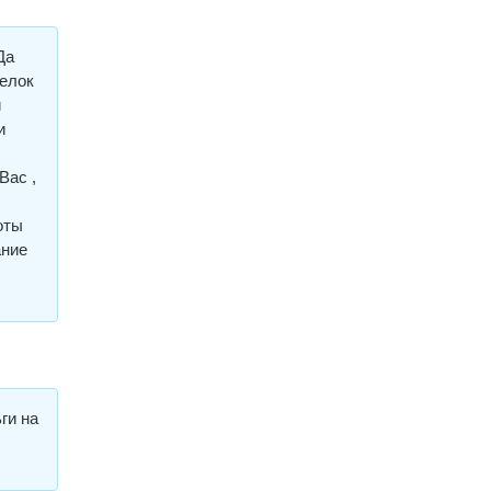
Да
селок
и
и
Вас ,
оты
ание
ги на