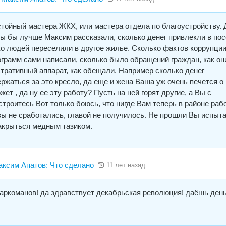
тойный мастера ЖКХ, или мастера отдела по благоустройству. 
ы бы лучше Максим рассказали, сколько денег привлекли в по
ко людей переселили в другое жилье. Сколько фактов коррупци
грамм сами написали, сколько было обращений граждан, как он
тративный аппарат, как обещали. Например сколько денег
ержаться за это кресло, да еще и жена Ваша уж очень печется о 
т , да ну ее эту работу? Пусть на ней горят другие, а Вы с
строитесь Вот только боюсь, что нигде Вам теперь в районе раб
вы не сработались, главой не получилось. Не прошли Вы испыт
акрыться медным тазиком.
сим Апатов: Что сделано
11 лет назад
аркоманов! да здравствует декабрьская революция! даёшь день