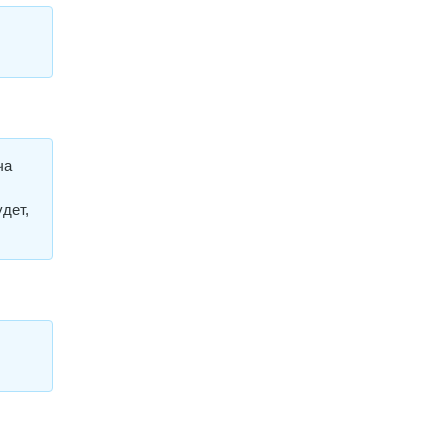
ча
дет,