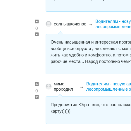
Водителям - нову
солнышкоясное
→
лесопромышленны
0
Очень насыщенная и интересная програм
вообще все огрузли , не слезают с ма
жить как удобно и комфортно, а потом
рабочие места... Народ постоянно чем
мимо
Водителям - новую ав
→
проходил
лесопромышленные з
0
Предприятия Югра-плит, что расположен
карту))))))