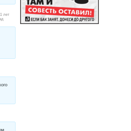
11 лет
ад
кого
ом