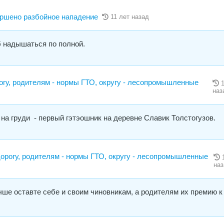
ршено разбойное нападение
11 лет назад
б надышаться по полной.
огу, родителям - нормы ГТО, округу - лесопромышленные
наз
 на груди - первый гэтэошник на деревне Славик Толстогузов.
орогу, родителям - нормы ГТО, округу - лесопромышленные
наз
ше оставте себе и своим чиновникам, а родителям их премию к