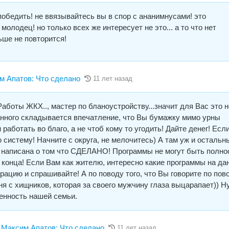
победить! не ввязывайтесь вы в спор с ананимнусами! это
одец! но только всех же интересует не это... а то что нет
ьше не повторится!
Апатов: Что сделано
11 лет назад
Работы ЖКХ.., мастер по бланоустройству...значит для Вас это н
нного складывается впечатление, что Вы бумажку мимо урны
работать во благо, а не чтоб кому то угодить! Дайте денег! Есл
ю систему! Начните с округа, не мелочитесь) А там уж и остальн
, написана о том что СДЕЛАНО! Программы не могут быть полн
 конца! Если Вам как жителю, интересно какие программы на да
рацию и спрашивайте! А по поводу того, что Вы говорите по пов
я с хищников, которая за своего мужчину глаза выцарапает)) Н
енность нашей семьи.
аксим Апатов: Что сделано
11 лет назад