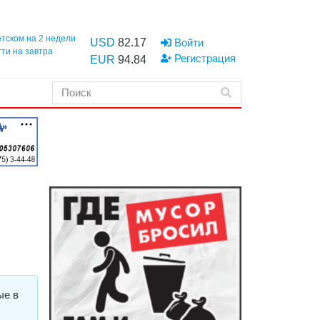
етском на 2 недели
USD
82.17
Войти
тти на завтра
Регистрация
EUR
94.84
ые в