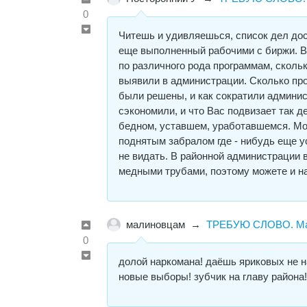
0
Читешь и удивляешься, список дел дос
еще выполненный рабочими с биржи. В
по различного рода программам, сколь
выявили в администрации. Сколько про
были решены, и как сократили админис
сэкономили, и что Вас подвизает так д
бедном, уставшем, уработавшемся. Може
поднятым забралом где - нибудь еще у
не видать. В районной администрации 
медными трубами, поэтому можете и н
малиновцам
→
ТРЕБУЮ СЛОВО. Мак
0
долой наркомана! даёшь яриковых не н
новые выборы! зубчик на главу района!