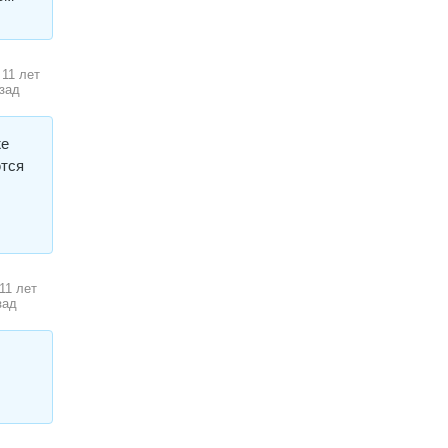
11 лет
зад
же
ются
11 лет
зад