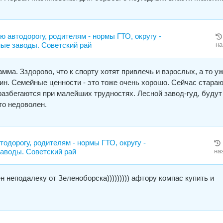
ю автодорогу, родителям - нормы ГТО, округу -
е заводы. Советский рай
на
ма. Зздорово, что к спорту хотят привлечь и взрослых, а то у
шин. Семейные ценности - это тоже очень хорошо. Сейчас стара
 разбегаются при малейших трудностях. Лесной завод-гуд, будут
-то недоволен.
тодорогу, родителям - нормы ГТО, округу -
аводы. Советский рай
на
 неподалеку от Зеленоборска))))))))) афтору компас купить и