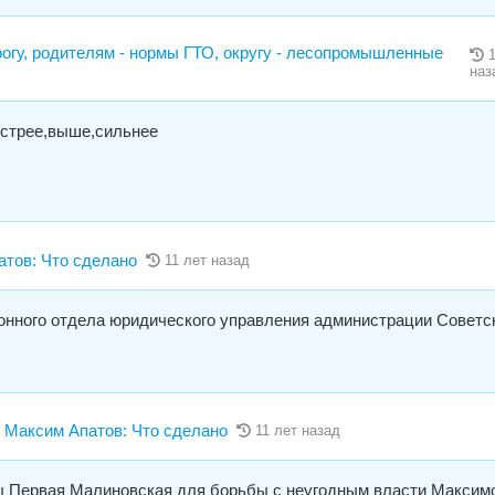
огу, родителям - нормы ГТО, округу - лесопромышленные
наз
быстрее,выше,сильнее
ов: Что сделано
11 лет назад
онного отдела юридического управления администрации Советс
аксим Апатов: Что сделано
11 лет назад
еты Первая Малиновская для борьбы с неугодным власти Максим