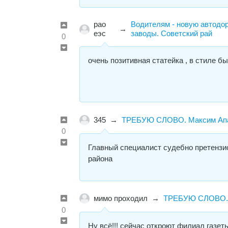
рао
Водителям - новую автодор
→
еэс
заводы. Советский рай
0
очень позитивная статейка , в стиле 
345
→
ТРЕБУЮ СЛОВО. Максим Апат
0
Главный специалист судебно претензи
района
мимо проходил
→
ТРЕБУЮ СЛОВО. М
0
Ну всё!!! сейчас откроют филиал газ