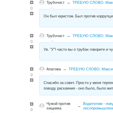
Трубочист
→
ТРЕБУЮ СЛОВО. Макси
0
Он был юристом. Был против коррупции
Трубочист
→
ТРЕБУЮ СЛОВО. Макси
0
Ув. "У"! часто вы о трубах говорите и
Апатова
→
ТРЕБУЮ СЛОВО. Максим 
0
Спасибо за совет. Просто у меня терпен
поводу раскаяния - оно было, было жит
Чужой против
Водителям - нову
→
хищника
лесопромышленн
0