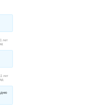
11 лет
ад
11 лет
ад
 дню