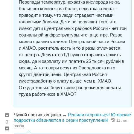
Перепады температур,нехватка кислорода из-за
большого количества болот, нехватка солнца -
приводит к тому, что люди страдают частыми
головными болями. Дети не получают того, что
имеют дети цуентральных районов России - нет той
социальной инфраструктуры,что в центре. Разве
можно сравнить климат Центральной части России
и ХМАО, растительность и то в разы отличается
от центра. Депутатов ГД нужно отправить пожить
сюда, да и зарплату им платить 25 тысяч рублей в
месяц. А то товары везут из Свердловска и то
крутят две-три цены. Центральная Россия
имеетзаработную плату выше чем в ХМАО.
Откуда только берут такие расценки для оплаты
труда работников в ХМАО?
Чужой против хищника
→
Решили оторваться! Югорские
подростки обвиняются в серии преступлений
11 лет
0
назад