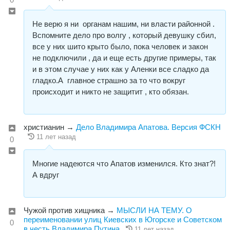
Не верю я ни органам нашим, ни власти районной .
Вспомните дело про волгу , который девушку сбил,
все у них шито крыто было, пока человек и закон
не подключили , да и еще есть другие примеры, так
и в этом случае у них как у Аленки все сладко да
гладко.А главное страшно за то что вокруг
происходит и никто не защитит , кто обязан.
христианин
→
Дело Владимира Апатова. Версия ФСКН
11 лет назад
0
Многие надеются что Апатов изменился. Кто знат?!
А вдруг
Чужой против хищника
→
МЫСЛИ НА ТЕМУ. О
переименовании улиц Киевских в Югорске и Советском
0
в честь Владимира Путина
11 лет назад