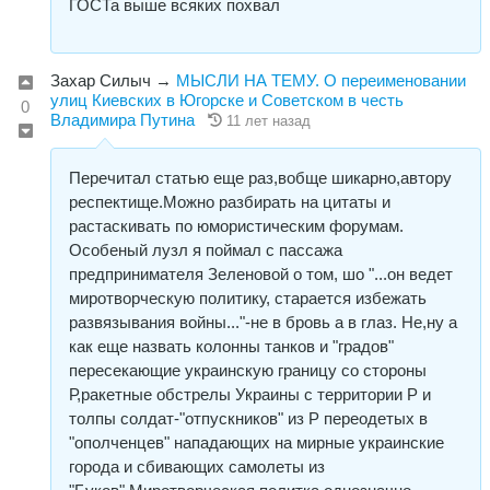
ГОСТа выше всяких похвал
Захар Силыч
→
МЫСЛИ НА ТЕМУ. О переименовании
улиц Киевских в Югорске и Советском в честь
0
Владимира Путина
11 лет назад
Перечитал статью еще раз,вобще шикарно,автору
респектище.Можно разбирать на цитаты и
растаскивать по юмористическим форумам.
Особеный лузл я поймал с пассажа
предпринимателя Зеленовой о том, шо "...он ведет
миротворческую политику, старается избежать
развязывания войны..."-не в бровь а в глаз. Не,ну а
как еще назвать колонны танков и "градов"
пересекающие украинскую границу со стороны
Р,ракетные обстрелы Украины с территории Р и
толпы солдат-"отпускников" из Р переодетых в
"ополченцев" нападающих на мирные украинские
города и сбивающих самолеты из