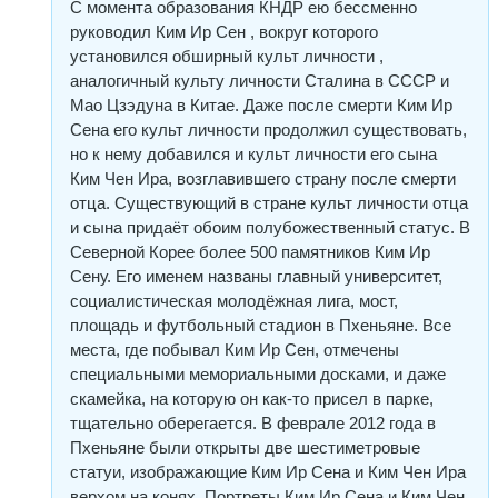
С момента образования КНДР ею бессменно
руководил Ким Ир Сен , вокруг которого
установился обширный культ личности ,
аналогичный культу личности Сталина в СССР и
Мао Цзэдуна в Китае. Даже после смерти Ким Ир
Сена его культ личности продолжил существовать,
но к нему добавился и культ личности его сына
Ким Чен Ира, возглавившего страну после смерти
отца. Существующий в стране культ личности отца
и сына придаёт обоим полубожественный статус. В
Северной Корее более 500 памятников Ким Ир
Сену. Его именем названы главный университет,
социалистическая молодёжная лига, мост,
площадь и футбольный стадион в Пхеньяне. Все
места, где побывал Ким Ир Сен, отмечены
специальными мемориальными досками, и даже
скамейка, на которую он как-то присел в парке,
тщательно оберегается. В феврале 2012 года в
Пхеньяне были открыты две шестиметровые
статуи, изображающие Ким Ир Сена и Ким Чен Ира
верхом на конях. Портреты Ким Ир Сена и Ким Чен