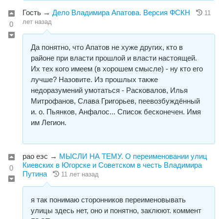
Гость
→
Дело Владимира Апатова. Версия ФСКН
11
лет назад
0
Да понятно, что Апатов не хуже других, кто в
районе при власти прошлой и власти настоящей.
Их тех кого имеем (в хорошем смысле) - ну кто его
лучше? Назовите. Из прошлых также
недоразумений умотаться - Расковалов, Илья
Митрофанов, Слава Григорьев, пеевозбуждённый
и. о. Пьянков, Анфалос... Список бесконечен. Имя
им Легион.
рао еэс
→
МЫСЛИ НА ТЕМУ. О переименовании улиц
Киевских в Югорске и Советском в честь Владимира
0
Путина
11 лет назад
я так понимаю сторонников переименовывать
улицы здесь нет, оно и понятно, заклюют. коммент