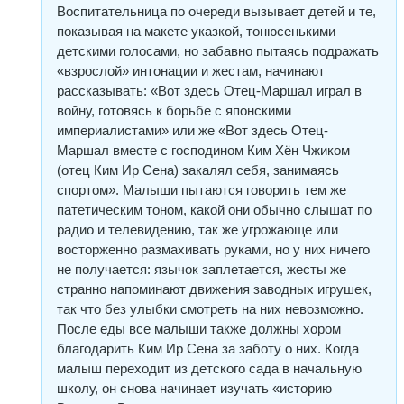
Воспитательница по очереди вызывает детей и те,
показывая на макете указкой, тонюсенькими
детскими голосами, но забавно пытаясь подражать
«взрослой» интонации и жестам, начинают
рассказывать: «Вот здесь Отец-Маршал играл в
войну, готовясь к борьбе с японскими
империалистами» или же «Вот здесь Отец-
Маршал вместе с господином Ким Хён Чжиком
(отец Ким Ир Сена) закалял себя, занимаясь
спортом». Малыши пытаются говорить тем же
патетическим тоном, какой они обычно слышат по
радио и телевидению, так же угрожающе или
восторженно размахивать руками, но у них ничего
не получается: язычок заплетается, жесты же
странно напоминают движения заводных игрушек,
так что без улыбки смотреть на них невозможно.
После еды все малыши также должны хором
благодарить Ким Ир Сена за заботу о них. Когда
малыш переходит из детского сада в начальную
школу, он снова начинает изучать «историю