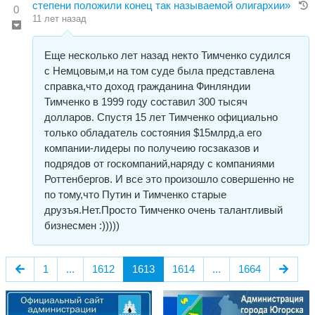
степени положили конец так называемой олигархии»
0
11 лет назад
Еще несколько лет назад некто Тимченко судился
с Немцовым,и на том суде была представлена
справка,что доход гражданина Финляндии
Тимченко в 1999 году составил 300 тысяч
долларов. Спустя 15 лет Тимченко официально
только обладатель состояния $15млрд,а его
компании-лидеры по получеию госзаказов и
подрядов от госкомпаний,наряду с компаниями
Роттенбергов. И все это произошло совершенно не
по тому,что Путин и Тимченко старые
друзъя.Нет.Просто Тимченко очень талантливый
бизнесмен :)))))
1
...
1612
1613
1614
...
1664