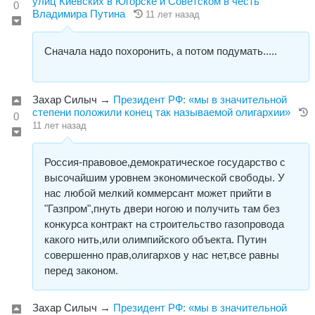
улиц Киевских в Югорске и Советском в честь
0
Владимира Путина
11 лет назад
Сначала надо похоронить, а потом подумать.....
Захар Силыч
→
Президент РФ: «мы в значительной
степени положили конец так называемой олигархии»
0
11 лет назад
Россия-правовое,демократическое государство с
высочайшим уровнем экономической свободы. У
нас любой мелкий коммерсант может прийти в
"Газпром",пнуть двери ногою и получить там без
конкурса контракт на строительство газопровода
какого нить,или олимпийского объекта. Путин
совершенно прав,олигархов у нас нет,все равны
перед законом.
Захар Силыч
→
Президент РФ: «мы в значительной