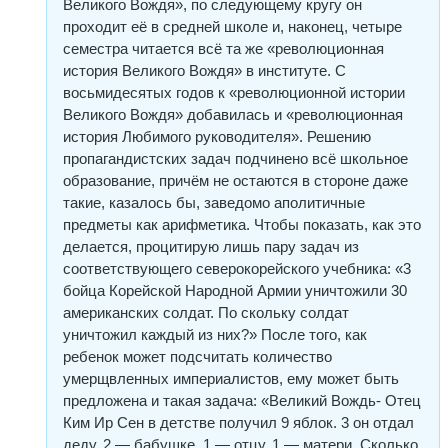
Великого Вождя», по следующему кругу он
проходит её в средней школе и, наконец, четыре
семестра читается всё та же «революционная
история Великого Вождя» в институте. С
восьмидесятых годов к «революционной истории
Великого Вождя» добавилась и «революционная
история Любимого руководителя». Решению
пропагандистских задач подчинено всё школьное
образование, причём не остаются в стороне даже
такие, казалось бы, заведомо аполитичные
предметы как арифметика. Чтобы показать, как это
делается, процитирую лишь пару задач из
соответствующего северокорейского учебника: «3
бойца Корейской Народной Армии уничтожили 30
американских солдат. По скольку солдат
уничтожил каждый из них?» После того, как
ребенок может подсчитать количество
умерщвленных империалистов, ему может быть
предложена и такая задача: «Великий Вождь- Отец
Ким Ир Сен в детстве получил 9 яблок. 3 он отдал
деду, 2 — бабушке, 1 — отцу, 1 — матери. Сколько