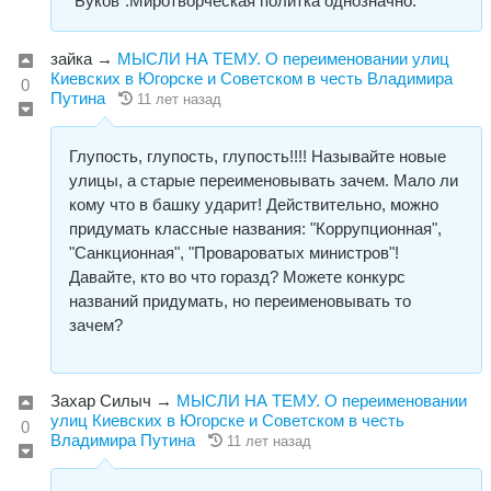
"Буков".Миротворческая политка однозначно.
зайка
→
МЫСЛИ НА ТЕМУ. О переименовании улиц
Киевских в Югорске и Советском в честь Владимира
0
Путина
11 лет назад
Глупость, глупость, глупость!!!! Называйте новые
улицы, а старые переименовывать зачем. Мало ли
кому что в башку ударит! Действительно, можно
придумать классные названия: "Коррупционная",
"Санкционная", "Провароватых министров"!
Давайте, кто во что горазд? Можете конкурс
названий придумать, но переименовывать то
зачем?
Захар Силыч
→
МЫСЛИ НА ТЕМУ. О переименовании
улиц Киевских в Югорске и Советском в честь
0
Владимира Путина
11 лет назад