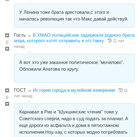
У Ленина тоже брата арестовали,с этого и
началась революция так что Макс давай действуй.
Гость
→
В ХМАО полицейские задержали родного брата
мэра, которого хотят отправить в отставку
11 лет
0
назад
А вот это уже заказное политическое "мочилово".
Обложили Апатова по кругу.
ГОСТ
→
История города в музейном измерении
11
лет назад
0
Карнавал в Рио и "Шукшинские чтения" тоже у
Советского сперли, надо в суд подать за плагиат. А
еще дороги из асфальта и дома в пятиэтажном
исполнении Ноу-хау, с которых модно потребовать