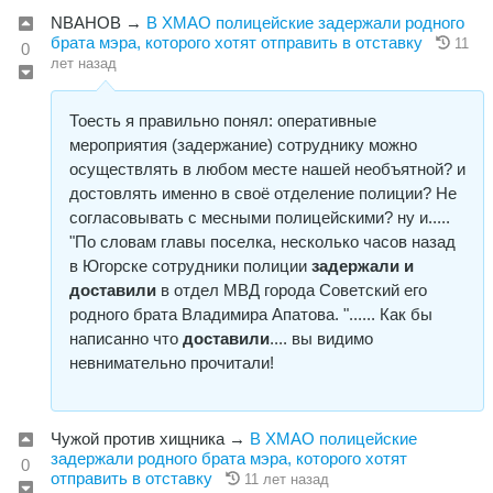
NBAHOB
→
В ХМАО полицейские задержали родного
брата мэра, которого хотят отправить в отставку
11
0
лет назад
Тоесть я правильно понял: оперативные
мероприятия (задержание) сотруднику можно
осуществлять в любом месте нашей необъятной? и
достовлять именно в своё отделение полиции? Не
согласовывать с месными полицейскими? ну и.....
"По словам главы поселка, несколько часов назад
в Югорске сотрудники полиции
задержали и
доставили
в отдел МВД города Советский его
родного брата Владимира Апатова. "...... Как бы
написанно что
доставили
.... вы видимо
невнимательно прочитали!
Чужой против хищника
→
В ХМАО полицейские
задержали родного брата мэра, которого хотят
0
отправить в отставку
11 лет назад