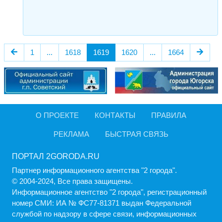
1
...
1618
1619
1620
...
1664
О ПРОЕКТЕ
КОНТАКТЫ
ПРАВИЛА
РЕКЛАМА
БЫСТРАЯ СВЯЗЬ
ПОРТАЛ 2GORODA.RU
Партнер информационного агентства "2 города".
© 2004-2024, Все права защищены.
Информационное агентство "2 города", регистрационный
номер СМИ: ИА № ФС77-81371 выдан Федеральной
службой по надзору в сфере связи, информационных