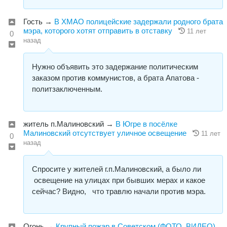
Гость
→
В ХМАО полицейские задержали родного брата
мэра, которого хотят отправить в отставку
11 лет
0
назад
Нужно объявить это задержание политическим
заказом против коммунистов, а брата Апатова -
политзаключенным.
житель п.Малиновский
→
В Югре в посёлке
Малиновский отсутствует уличное освещение
11 лет
0
назад
Спросите у жителей г.п.Малиновский, а было ли
освещение на улицах при бывших мерах и какое
сейчас? Видно, что травлю начали против мэра.
Огонь
→
Крупный пожар в Советском (ФОТО, ВИДЕО)