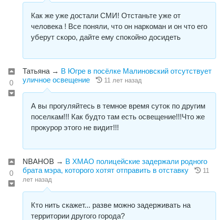
Как же уже достали СМИ! Отстаньте уже от
человека ! Все поняли, что он наркоман и он что его
уберут скоро, дайте ему спокойно досидеть
Татьяна
→
В Югре в посёлке Малиновский отсутствует
уличное освещение
11 лет назад
0
А вы прогуляйтесь в темное время суток по другим
поселкам!!! Как будто там есть освещение!!!Что же
прокурор этого не видит!!!
NBAHOB
→
В ХМАО полицейские задержали родного
брата мэра, которого хотят отправить в отставку
11
0
лет назад
Кто нить скажет... разве можно задерживать на
территории другого города?