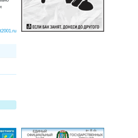
и
rt2001.ru