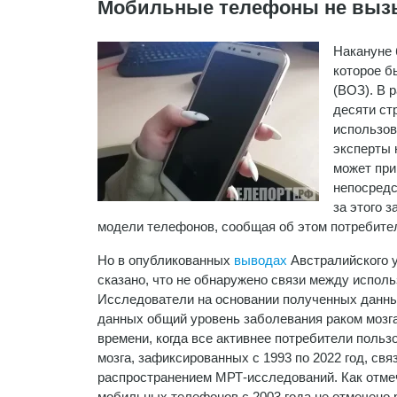
Мобильные телефоны не вызы
Накануне
которое б
(ВОЗ). В 
десяти ст
использов
эксперты 
может при
непосредс
за этого 
модели телефонов, сообщая об этом потребите
Но в опубликованных
выводах
Австралийского у
сказано, что не обнаружено связи между испол
Исследователи на основании полученных данных
данных общий уровень заболевания раком мозга
времени, когда все активнее потребители поль
мозга, зафиксированных с 1993 по 2022 год, св
распространением МРТ-исследований. Как отмеч
мобильных телефонов с 2003 года не отмечено р