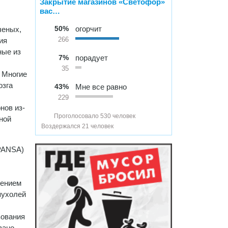
Закрытие магазинов «Светофор»
вас…
50%
огорчит
ченых,
ия
266
ные из
7%
порадует
35
 Многие
озга
43%
Мне все равно
229
нов из-
Проголосовало 530 человек
ной
Воздержался 21 человек
RPANSA)
чением
пухолей
зования
вано