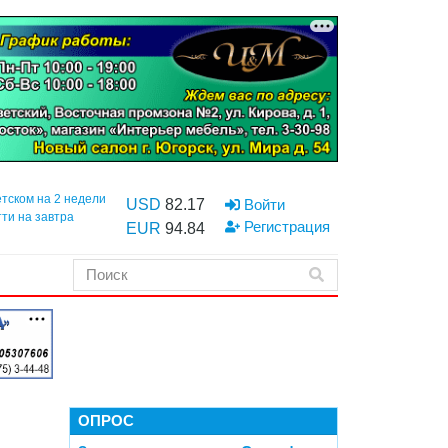
етском на 2 недели
USD
82.17
Войти
тти на завтра
Регистрация
EUR
94.84
ОПРОС