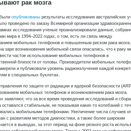
вают рак мозга
 были
опубликованы
результаты исследования австралийских у
ыло проведено по заказу Всемирной организации здравоохранен
рамках исследования ученые проанализировали данные, собран
ран мира в 1994–2022 годах, о том, есть ли связь между
анием мобильных телефонов и повышенным риском рака мозга.
на заре возникновения мобильной связи опасались, что к раку м
вести частое использование мобильных телефонов в
твенной близости от головы. Производители мобильных телефо
замеряли и публиковали уровень радиоизлучения каждой конкрет
лям в специальных буклетах.
правления по защите от радиации и ядерной безопасности (A
ьзованием мобильных телефонов и возникновением рака мозга.
 заявляют, что за все время проведения исследований и сбора
 оставался стабильным, не показывая каких-то колебаний с те
зовались мобильными телефонами. Увеличение числа случаев о
язан с развитием методов диагностики, а также более широким
ается в выводах, за этот период на фоне резкого роста исполь
оста заболеваний раком мозга. Также с 2003 года не зафиксиро