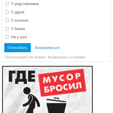
У родственника
У друга
У коллеги
У банка
Ни у кого
Голосовать
Воздержаться
Проголосовало 135 человек
Воздержалось 12 человек