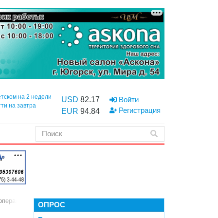
етском на 2 недели
USD
82.17
Войти
тти на завтра
Регистрация
EUR
94.84
операции
ОПРОС