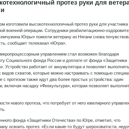
котехнологичный протез руки для ветер
ии
ом изготовили высокотехнологичный протез руки для участника
ой военной операции. Сотрудники реабилитационно-оздоровите
емчужина Югры» помогли ветерану из Нягани снова почувствов
ть, сообщает телеканал «Югра».
микропроцессорным управлением стал возможен благодаря
ту Социального фонда России и доплате от фонда «Защитники
». Устройство работает от аккумулятора и позволяет выполнять
 видов схватов, которые можно настраивать с помощью специа
 с протезом также идут два более простых устройства: один
и, включая насадку «Физкультура», которая позволяет выполня
ости нового протеза, что потребует от него ювелирного управле
ть.
нного фонда «Защитники Отечества» по Югре, отметил, что
ану освоить протез: «Если какие-то будут шероховатости, нед