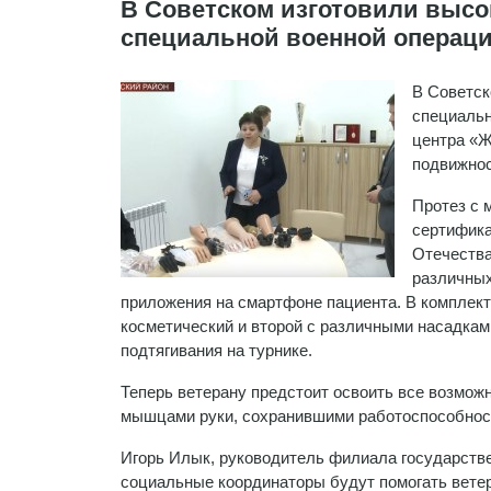
В Советском изготовили высо
специальной военной операц
В Советск
специальн
центра «Ж
подвижнос
Протез с 
сертифика
Отечества
различных
приложения на смартфоне пациента. В комплекте
косметический и второй с различными насадкам
подтягивания на турнике.
Теперь ветерану предстоит освоить все возможн
мышцами руки, сохранившими работоспособнос
Игорь Илык, руководитель филиала государстве
социальные координаторы будут помогать ветер