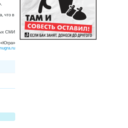
.
, что в
вых СМИ
 «Югра»
mugra.ru