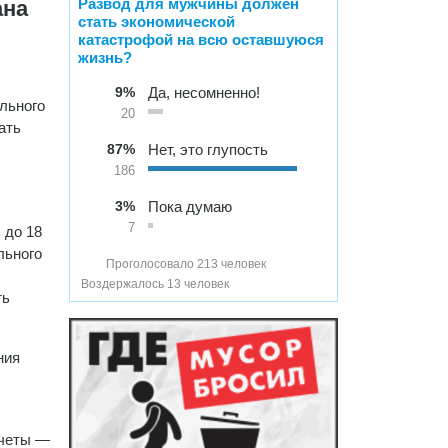
Развод для мужчины должен
ана
стать экономической
катастрофой на всю оставшуюся
жизнь?
9%
Да, несомненно!
льного
20
ать
87%
Нет, это глупость
186
3%
Пока думаю
7
 до 18
льного
Проголосовало 213 человек
Воздержалось 13 человек
ть
ния
очеты —