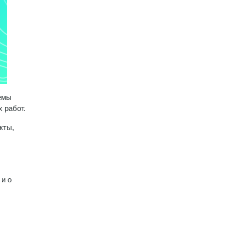
емы
 работ.
кты,
 и о