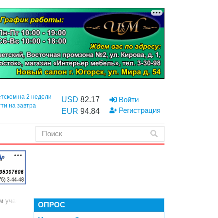
етском на 2 недели
USD
82.17
Войти
тти на завтра
Регистрация
EUR
94.84
м участке
ОПРОС