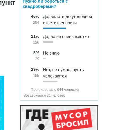
Нужно ли бороться с
пункт
квадроберами?
46%
Да, вплоть до уголовной
ответственности
294
21%
Да, но не очень жестко
136
5%
Не знаю
29
29%
Нет, не нужно, пусть
увлекаются
185
Проголосовало 644 человека
Воздержался 21 человек