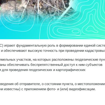
ГГС) играют фундаментальную роль в формировании единой сист
 и обеспечивают высокую точность при проведении кадастровых
емельных участков, на которых расположены геодезические пун
язаны обеспечивать беспрепятственный доступ к ним субъектов
и для проведения геодезических и картографических
дения об отправителе, о состоянии пункта, о местоположении
ни известны) с приложением фото- и (или) видеофиксации.