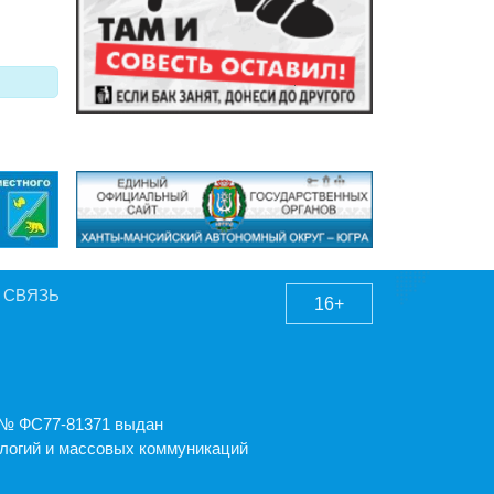
 СВЯЗЬ
16+
А № ФС77-81371 выдан
логий и массовых коммуникаций