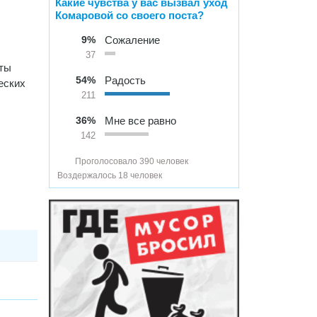
Какие чувства у вас вызвал уход
Комаровой со своего поста?
9%
Сожаление
37
еты
54%
Радость
еских
211
36%
Мне все равно
142
Проголосовало 390 человек
Воздержалось 18 человек