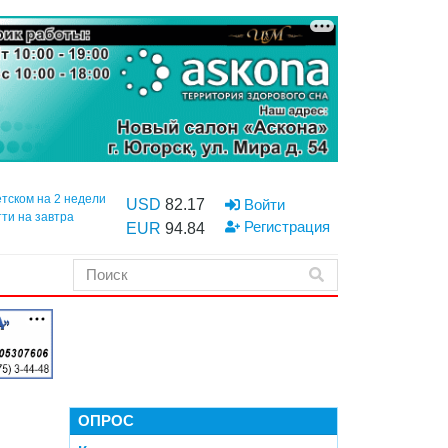
етском на 2 недели
USD
82.17
Войти
тти на завтра
Регистрация
EUR
94.84
ОПРОС