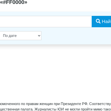
 «#FF0000»
Най
номоченного по правам женщин при Президенте РФ. Соответст
щественная палата. Журналисты ЮИ не могли пройти мимо тако