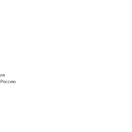
мля
 Россию