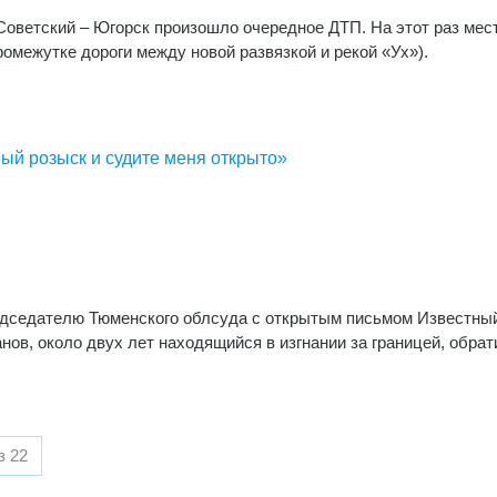
е Советский – Югорск произошло очередное ДТП. На этот раз мес
ромежутке дороги между новой развязкой и рекой «Ух»).
й розыск и судите меня открыто»
едседателю Тюменского облсуда с открытым письмом Известны
ов, около двух лет находящийся в изгнании за границей, обрат
з 22