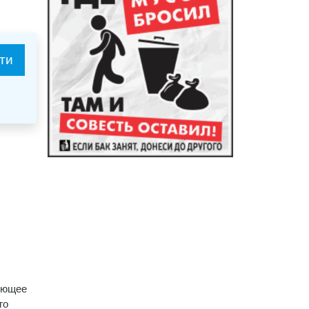
ти
вующее
го