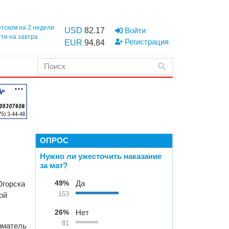
етском на 2 недели
USD
82.17
Войти
тти на завтра
Регистрация
EUR
94.84
ОПРОС
Нужно ли ужесточить наказание
за мат?
49%
Да
Югорска
ой
153
26%
Нет
81
ниматель