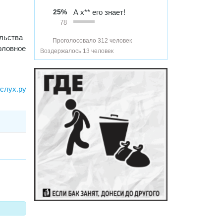
25%
А х** его знает!
78
льства
Проголосовало 312 человек
оловное
Воздержалось 13 человек
слух.ру