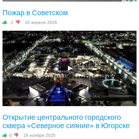
Пожар в Советском
-1
16 апреля 2026
Открытие центрального городского
сквера «Северное сияние» в Югорске
0
18 ноября 2025