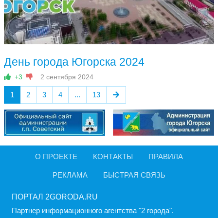
День города Югорска 2024
+3
2 сентября 2024
1
2
3
4
...
13
О ПРОЕКТЕ
КОНТАКТЫ
ПРАВИЛА
РЕКЛАМА
БЫСТРАЯ СВЯЗЬ
ПОРТАЛ 2GORODA.RU
Партнер информационного агентства "2 города".