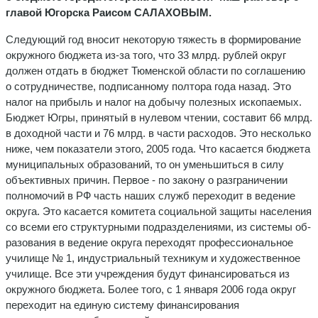
главой Югорска Раисом САЛАХОВЫМ.
Следующий год вносит неко­торую тяжесть в формирование
окружного бюджета из-за того, что 33 млрд. рублей округ
должен отдать в бюджет Тюменской обла­сти по соглашению
о сотрудниче­стве, подписанному полтора года назад. Это
налог на прибыль и на­лог на добычу полезных ископае­мых.
Бюджет Югры, принятый в нулевом чтении, составит 66 млрд.
в доходной части и 76 млрд. в части расходов. Это несколько
ниже, чем показатели этого, 2005 года. Что касается бюджета
муни­ципальных образований, то он уменьшиться в силу
объективных причин. Первое - по закону о раз­граничении
полномочий в РФ часть наших служб переходит в ведение
округа. Это касается ко­митета социальной защиты насе­ления
со всеми его структурными подразделениями, из системы об­
разования в ведение округа пере­ходят профессиональное
учили­ще № 1, индустриальный техникум и художественное
училище. Все эти учреждения будут финансиро­ваться из
окружного бюджета. Бо­лее того, с 1 января 2006 года ок­руг
переходит на единую систему финансирования