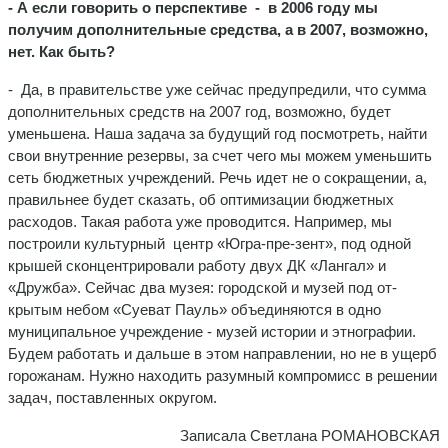
- А если говорить о перспекти­ве - в 2006 году мы
получим дополнительные средства, а в 2007, возможно,
нет. Как быть?
- Да, в правительстве уже сей­час предупредили, что сумма
до­полнительных средств на 2007 год, возможно, будет
уменьшена. Наша задача за будущий год по­смотреть, найти
свои внутренние резервы, за счет чего мы можем уменьшить
сеть бюджетных уч­реждений. Речь идет не о сокра­щении, а,
правильнее будет ска­зать, об оптимизации бюджетных
расходов. Такая работа уже про­водится. Например, мы
построили культурный центр «Югра-пре-зент», под одной
крышей скон­центрировали работу двух ДК «Лангал» и
«Дружба». Сейчас два музея: городской и музей под от­
крытым небом «Суеват Пауль» объединяются в одно
муници­пальное учреждение - музей ис­тории и этнографии.
Будем рабо­тать и дальше в этом направле­нии, но не в ущерб
горожанам. Нужно находить разумный комп­ромисс в решении
задач, постав­ленных округом.
Записала Светлана РОМАНОВСКАЯ