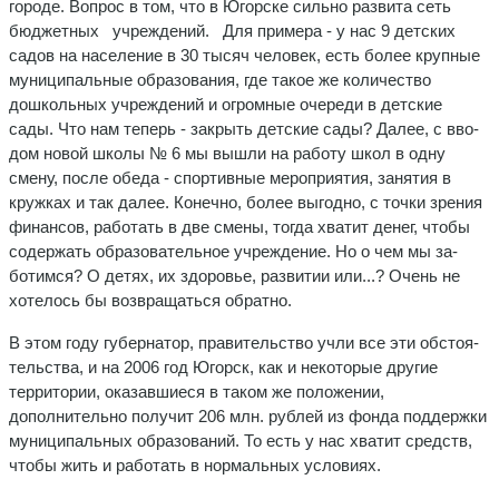
городе. Вопрос в том, что в Югорске сильно развита сеть
бюджетных учреждений. Для примера - у нас 9 детских
садов на население в 30 тысяч человек, есть более крупные
муниципаль­ные образования, где такое же количество
дошкольных учреж­дений и огромные очереди в дет­ские
сады. Что нам теперь - зак­рыть детские сады? Далее, с вво­
дом новой школы № 6 мы вышли на работу школ в одну
смену, после обеда - спортивные мероп­риятия, занятия в
кружках и так далее. Конечно, более выгодно, с точки зрения
финансов, работать в две смены, тогда хватит денег, чтобы
содержать образовательное учреждение. Но о чем мы за­
ботимся? О детях, их здоровье, развитии или...? Очень не
хоте­лось бы возвращаться обратно.
В этом году губернатор, прави­тельство учли все эти обстоя­
тельства, и на 2006 год Югорск, как и некоторые другие
террито­рии, оказавшиеся в таком же по­ложении,
дополнительно полу­чит 206 млн. рублей из фонда поддержки
муниципальных об­разований. То есть у нас хватит средств,
чтобы жить и работать в нормальных условиях.