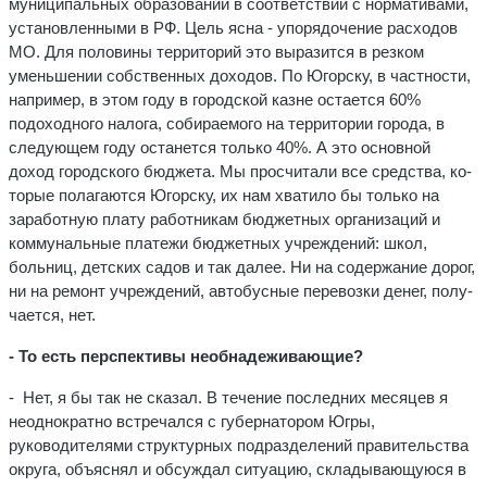
муниципальных образований в соответствии с нормативами,
установленными в РФ. Цель ясна - упорядочение расходов
МО. Для половины территорий это выразится в резком
уменьшении собственных дохо­дов. По Югорску, в частности,
на­пример, в этом году в городской казне остается 60%
подоходного налога, собираемого на террито­рии города, в
следующем году ос­танется только 40%. А это основ­ной
доход городского бюджета. Мы просчитали все средства, ко­
торые полагаются Югорску, их нам хватило бы только на
заработную плату работникам бюджетных организаций и
коммунальные пла­тежи бюджетных учреждений: школ,
больниц, детских садов и так далее. Ни на содержание до­рог,
ни на ремонт учреждений, ав­тобусные перевозки денег, полу­
чается, нет.
- То есть перспективы необна­деживающие?
- Нет, я бы так не сказал. В те­чение последних месяцев я
неод­нократно встречался с губернато­ром Югры,
руководителями струк­турных подразделений прави­тельства
округа, объяснял и об­суждал ситуацию, складывающу­юся в