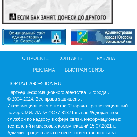
О ПРОЕКТЕ
КОНТАКТЫ
ПРАВИЛА
РЕКЛАМА
БЫСТРАЯ СВЯЗЬ
ПОРТАЛ 2GORODA.RU
Партнер информационного агентства "2 города".
© 2004-2024, Все права защищены.
Информационное агентство "2 города", регистрационный
номер СМИ: ИА № ФС77-81371 выдан Федеральной
службой по надзору в сфере связи, информационных
технологий и массовых коммуникаций 15.07.2021 г..
Администрация cайта не несёт ответственности за