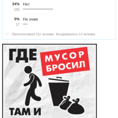
34%
Нет
105
5%
Не знаю
17
Проголосовало 311 человек
Воздержалось 13 человек