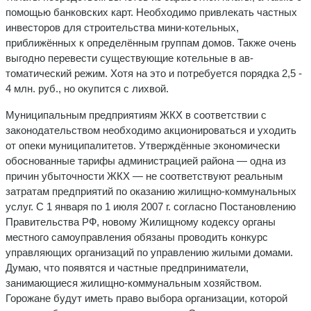
помощью банковских карт. Необходимо привлекать частных
инвесторов для строительства мини-котельных,
приближённых к определённым группам домов. Также очень
выгодно перевести существующие котельные в ав­
томатический режим. Хотя на это и потребуется порядка 2,5 -
4 млн. руб., но окупится с лихвой.
Муниципальным предприятиям ЖКХ в соответствии с
законодательством необходимо акционироваться и ухо­дить
от опеки муниципалитетов. Утверждённые экономи­чески
обоснованные тарифы администрацией района — одна из
причин убыточности ЖКХ — не соответствуют реальным
затратам предприятий по оказанию жилищно-коммунальных
услуг. С 1 января по 1 июля 2007 г. соглас­но Постановлению
Правительства РФ, новому Жилищно­му кодексу органы
местного самоуправления обязаны про­водить конкурс
управляющих организаций по управле­нию жилыми домами.
Думаю, что появятся и частные предприниматели,
занимающиеся жилищно-коммуналь­ным хозяйством.
Горожане будут иметь право выбора организации, которой