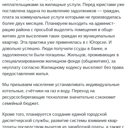
неплательщи­ками за жилищные услуги. Перед юристами уже
постав­лена задача по выявлению задолжников — граждан,
плата за коммунальные услуги которыми не производилась
более двух месяцев. Планируем выходить на админист­
рацию района с просьбой выделять помещения в обще­
житиях для выселения таких граждан из муниципаль­ных
квартир. Эта практика уже применялась в г. Югорске. И
довольно успешно. Люди получили ссуды в банке, и
задолженности были погашены. Жильцов, проживающих в
специализированном жилищном фонде (общежитиях), за
неуплату согласно Жилищному кодексу выселяют без права
предоставления жилья.
Мы призываем население устанавливать индивиду­альные
котельные, счётчики на газ и воду. Переход на
ресурсосберегающие технологии значительно сэкономит
семейный бюджет.
Кроме того, планируется создание единой городской
диспетчерской службы, развитие системы взимания квар­
тплаты посредством вычетов из заработной платы, а так­же с