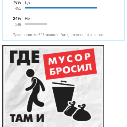
76%
Да
451
24%
Нет
146
Проголосовало 597 человек
Воздержалось 14 человек