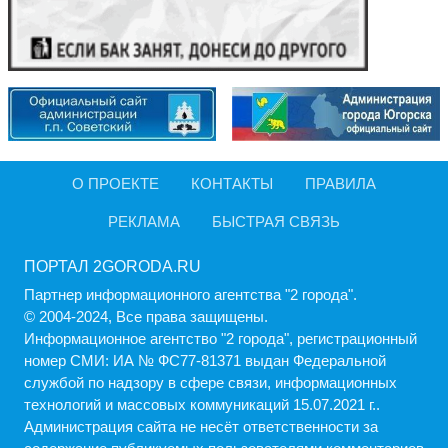
О ПРОЕКТЕ
КОНТАКТЫ
ПРАВИЛА
РЕКЛАМА
БЫСТРАЯ СВЯЗЬ
ПОРТАЛ 2GORODA.RU
Партнер информационного агентства "2 города".
© 2004-2024, Все права защищены.
Информационное агентство "2 города", регистрационный
номер СМИ: ИА № ФС77-81371 выдан Федеральной
службой по надзору в сфере связи, информационных
технологий и массовых коммуникаций 15.07.2021 г..
Администрация cайта не несёт ответственности за