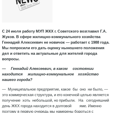
С 24 июля работу МУП ЖКХ г. Советского возглавил Г.А.
Жуков. В сфере жилищно-коммунального хозяйства
Геннадий Алексее­вич не новичок — работает с 1988 года.
Мы попросили его дать оценку нынешнего поло­жения
дел и ответить на актуальные для жите­лей города
вопросы.
—
Геннадий Алексеевич, в ка­ком состоянии
находится жи­лищно-комму­нальное хозяй­ство
нашего горо­да?
— Муниципаль­ное предприятие, какое бы оно ни было, —
это ком­мерческая структу­ра, и его конечной целью является
по­лучение хоть не­большой, но при­были. На сегод­няшний
день ЖКХ города находится в долговой яме. Именно
поэтому в первую очередь мы намерены бороться с