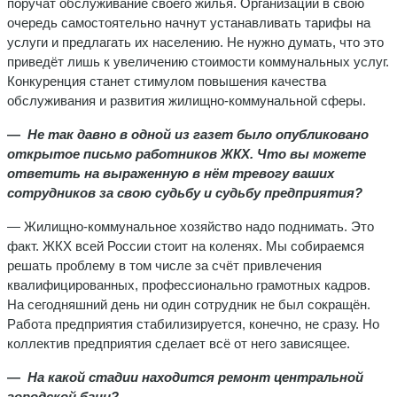
поручат обслуживание своего жи­лья. Организации в свою
очередь самостоятельно начнут устанавливать тарифы на
услуги и предлагать их населе­нию. Не нужно думать, что это
приведёт лишь к увеличе­нию стоимости коммунальных услуг.
Конкуренция станет стимулом повышения качества
обслуживания и развития жилищно-коммунальной сферы.
—
Не так давно в одной из газет было опублико­вано
открытое письмо работников ЖКХ. Что вы мо­жете
ответить на выраженную в нём тревогу ваших
сотрудников за свою судьбу и судьбу предприятия?
— Жилищно-коммунальное хозяйство надо поднимать. Это
факт. ЖКХ всей России стоит на коленях. Мы собира­емся
решать проблему в том числе за счёт привлечения
квалифицированных, профессионально грамотных кад­ров.
На сегодняшний день ни один сотрудник не был со­кращён.
Работа предприятия стабилизируется, конечно, не сразу. Но
коллектив предприятия сделает всё от него зависящее.
—
На какой стадии находится ремонт централь­ной
городской бани?