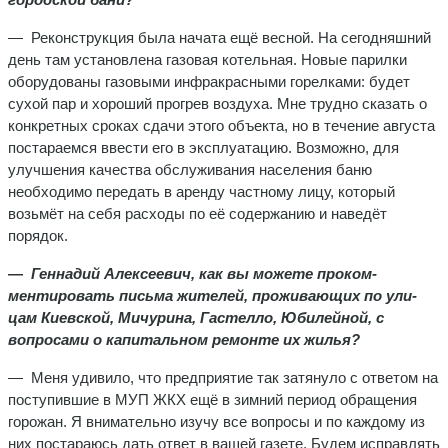
— Реконструкция была начата ещё весной. На сегод­няшний
день там установлена газовая котельная. Новые парилки
оборудованы газовыми инфракрасными горел­ками: будет
сухой пар и хороший прогрев воздуха. Мне трудно сказать о
конкретных сроках сдачи этого объекта, но в течение августа
постараемся ввести его в эксплуата­цию. Возможно, для
улучшения качества обслуживания населения баню
необходимо передать в аренду частному лицу, который
возьмёт на себя расходы по её содержа­нию и наведёт
порядок.
—
Геннадий Алексеевич, как вы можете проком­
ментировать письма жителей, проживающих по ули­
цам Киевской, Мичурина, Гастелло, Юбилейной, с
вопросами о капитальном ремонте их жилья?
— Меня удивило, что предприятие так затянуло с от­ветом на
поступившие в МУП ЖКХ ещё в зимний период обращения
горожан. Я внимательно изучу все вопросы и по каждому из
них постараюсь дать ответ в вашей газете. Будем исправлять