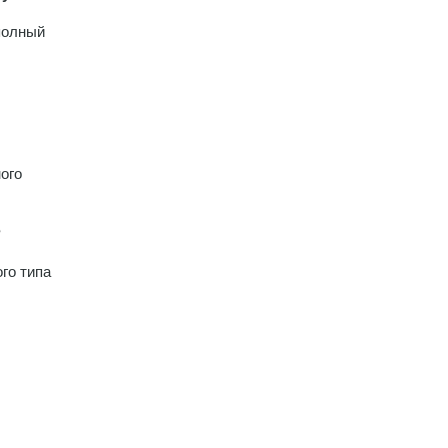
полный
ого
?
ого типа