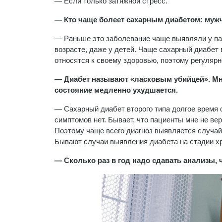
— Если только затяжной стресс.
— Кто чаще болеет сахарным диабетом: му
— Раньше это заболевание чаще выявляли у пац
возрасте, даже у детей. Чаще сахарный диабет
относятся к своему здоровью, поэтому регуляр
— Диабет называют «ласковым убийцей». Мно
состояние медленно ухудшается.
— Сахарный диабет второго типа долгое время с
симптомов нет. Бывает, что пациенты мне не веря
Поэтому чаще всего диагноз выявляется случай
Бывают случаи выявления диабета на стадии хро
— Сколько раз в год надо сдавать анализы, 