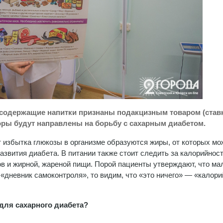
росодержащие напитки признаны подакцизным товаром (став
боры будут направлены на борьбу с сахарным диабетом.
 избытка глюкозы в организме образуются жиры, от которых мо
развития диабета. В питании также стоит следить за калорийнос
в и жирной, жареной пищи. Порой пациенты утверждают, что мал
 «дневник самоконтроля», то видим, что «это ничего» — «калор
для сахарного диабета?