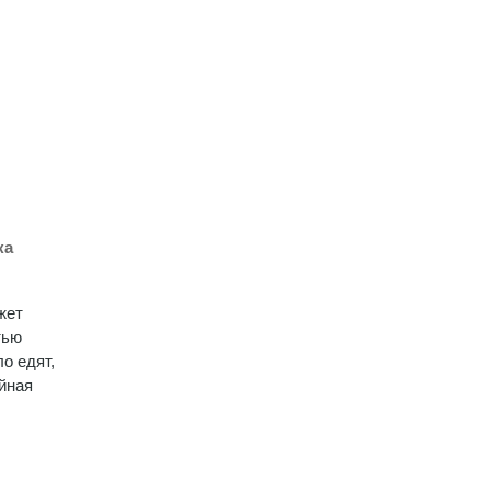
ка
жет
тью
о едят,
ийная