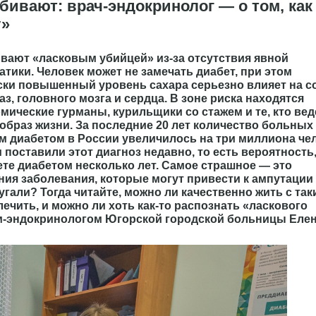
ивают: врач-эндокринолог — о том, как
у»
вают «ласковым убийцей» из-за отсутствия явной
тики. Человек может не замечать диабет, при этом
ски повышенный уровень сахара серьезно влияет на 
лаз, головного мозга и сердца. В зоне риска находятся
мические гурманы, курильщики со стажем и те, кто вед
образ жизни. За последние 20 лет количество больных
 диабетом в России увеличилось на три миллиона чел
 поставили этот диагноз недавно, то есть вероятность,
те диабетом несколько лет. Самое страшное — это
ия заболевания, которые могут привести к ампутации
гали? Тогда читайте, можно ли качественно жить с так
лечить, и можно ли хоть как-то распознать «ласкового
м-эндокринологом Югорской городской больницы Еле