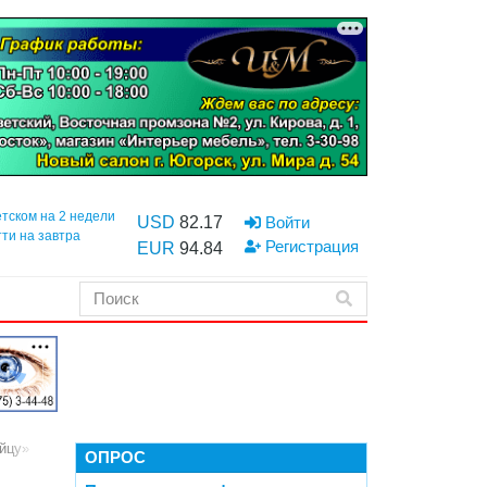
етском на 2 недели
USD
82.17
Войти
тти на завтра
Регистрация
EUR
94.84
ийцу»
ОПРОС