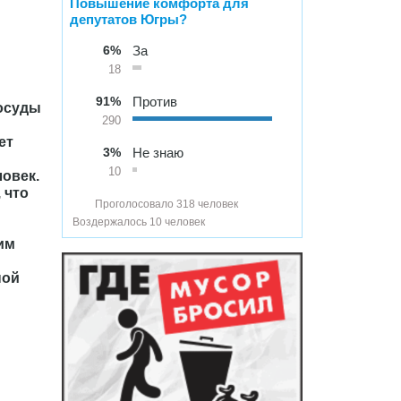
Повышение комфорта для
депутатов Югры?
6%
За
18
91%
Против
сосуды
290
ет
3%
Не знаю
10
овек.
 что
Проголосовало 318 человек
Воздержалось 10 человек
им
ной