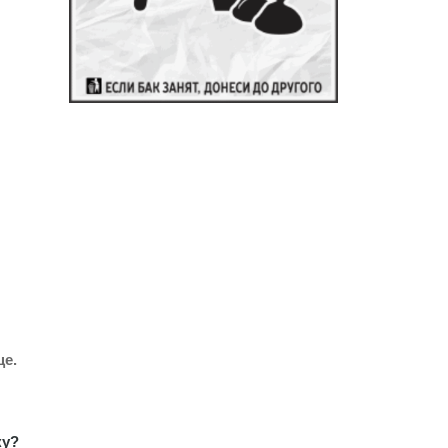
це.
ку?