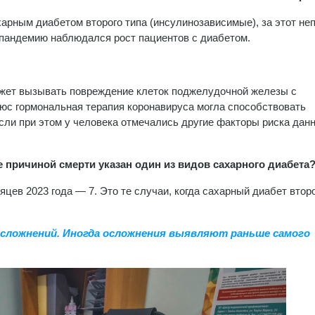
харным диабетом второго типа (инсулинозависимые), за этот не
в пандемию наблюдался рост пациентов с диабетом.
ожет вызывать повреждение клеток поджелудочной железы с
юс гормональная терапия коронавируса могла способствовать
сли при этом у человека отмечались другие факторы риска данн
де причиной смерти указан один из видов сахарного диабета
яцев 2023 года — 7. Это те случаи, когда сахарный диабет втор
осложнений. Иногда осложнения выявляют раньше самого