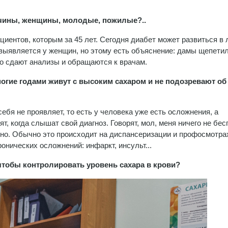
жчины, женщины, молодые, пожилые?..
иентов, которым за 45 лет. Сегодня диабет может развиться в
 выявляется у женщин, но этому есть объяснение: дамы щепети
но сдают анализы и обращаются к врачам.
гие годами живут с высоким сахаром и не подозревают об 
ебя не проявляет, то есть у человека уже есть осложнения, а
т, когда слышат свой диагноз. Говорят, мол, меня ничего не бес
но. Обычно это происходит на диспансеризации и профосмотра
нических осложнений: инфаркт, инсульт...
чтобы контролировать уровень сахара в крови?