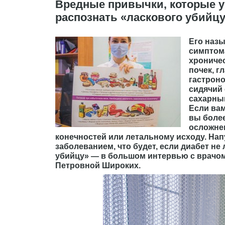
Вредные привычки, которые уб
распознать «ласкового убийц
Его назы
симптома
хрониче
почек, г
гастроно
сидячий 
сахарным
Если вам
вы более
осложнен
конечностей или летальному исходу. Напу
заболеванием, что будет, если диабет не 
убийцу» — в большом интервью с врачо
Петровной Широких.