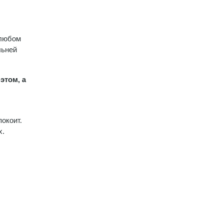
 любом
льней
этом, а
покоит.
х.