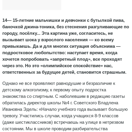
14— 15-летние мальчишки и девчонки с бутылкой пива,
баночкой джина-тоника, без стеснения разгуливающие по
городу, посёлку... Эта картина уже, согласитесь, не
вызывает шока у взрослого населения — ко всему
привыкаешь. Да и для многих ситуация объяснима —
подростковое любопытство: наступает время, когда
хочется попробовать «запретный плод», все проходят
через это. Но это «олимпийское спокойствие» нас,
ответственных за будущее детей, становится страшным.
Однако не все проявляют рав­нодушие и безразличие к
детско­му алкоголизму, к первому опыту подростка
знакомства со спирт­ным. С наболевшим в редакцию газеты
обратилась директор школы №4 г. Советского Владлена
Ивановна Эдель: «Начало учебно­го года вызывает большую
тревогу. Участились случаи, когда уча­щихся 8-9 классов
(даже шести­классников) встречаешь на улице в нетрезвом
состоянии. Мы в школе проводим разбирательства