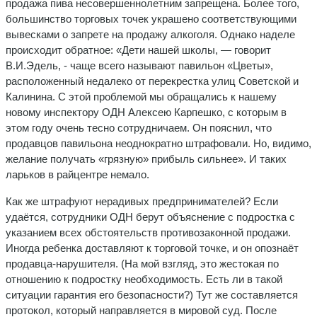
продажа пива несовершеннолетним запрещена. Более того,
большинство торговых точек украшено соответствующими
вывесками о запрете на продажу алкоголя. Однако наделе
происходит обрат­ное: «Дети нашей школы, — говорит
В.И.Эдель, - чаще всего называют павильон «Цветы»,
расположенный недалеко от перекрестка улиц Советской и
Калинина. С этой проблемой мы обращались к нашему
новому инспектору ОДН Алексею Карпешко, с которым в
этом году очень тесно сотрудничаем. Он по­яснил, что
продавцов павильона неоднократно штрафовали. Но, ви­димо,
желание получать «грязную» прибыль сильнее». И таких
ларьков в райцентре немало.
Как же штрафуют нерадивых предпринимателей? Если
удаётся, сотрудники ОДН берут объяснение с подростка
с
указанием всех обсто­ятельств противозаконной продажи.
Иногда ребенка доставляют к торго­вой точке, и он опознаёт
продавца-нарушителя. (На мой взгляд, это же­стокая по
отношению к подростку необходимость. Есть ли в такой
ситуации гарантия его безопасности?) Тут же составляется
протокол, который направляется в мировой суд. После