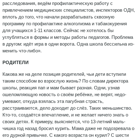
расследования, ведём профилактическую paботy с
привлечением медицинских специалистов, инс­пекторов ОДН,
вплоть до того, что начали разрабатывать сквозную
программу по профилактике алкоголизма и табакокурения
для уча­щихся 1-11 классов. Сейчас не хо­телось бы
углубляться в формы и методы работы педагогов. Про­блема
в другом: идёт игра в одни ворота. Одна школа бессильна из­
менить что-либо».
РОДИТЕЛИ
Какова же на деле позиция ро­дителей, чьи дети вступили
таким способом во взрослую жизнь? По словам директора
школы, реакция пап и мам бывает разная. Одни, узнав
ошеломляющую новость о своём ребёнке, не верят, недо­
умевают, откуда взялась эта па­губная страсть,
расстраиваются, дело доходит до слёз. Таких меньшинство.
Кто-то, создаётся впечатление, и не желает ничего знать о
своих детях. К примеру, выясняется, что 13-летний маль­
чишка год назад бросил курить. Мама даже не подозревала о
его дурной привычке. С какого возраста он курил? С шести