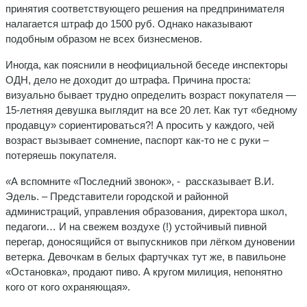
принятия соответствующего решения на предпринимателя
налагается штраф до 1500 руб. Однако наказывают
подобным образом не всех бизнесменов.
Иногда, как пояснили в неофициальной беседе инспекторы
ОДН, дело не доходит до штрафа. Причина проста:
визуально бывает трудно определить возраст покупателя —
15-летняя девушка выглядит на все 20 лет. Как тут «бедному
продавцу» со­риентироваться?! А просить у каждого, чей
возраст вызывает сомнение, паспорт как-то не с руки –
потеряешь покупателя.
«
А вспомните «Последний звонок», -
рассказывает В.И.
Эдель. – Представители городской и рай­онной
администраций, управления образования, директора школ,
педагоги… И на свежем воздухе (!) устойчивый пивной
перегар, доносящийся от выпускников при лёгком дуновении
ветерка. Девочкам в белых фартучках тут же, в павильоне
«Остановка», продают пиво. А кругом милиция, непонятно
кого от кого охраняющая».