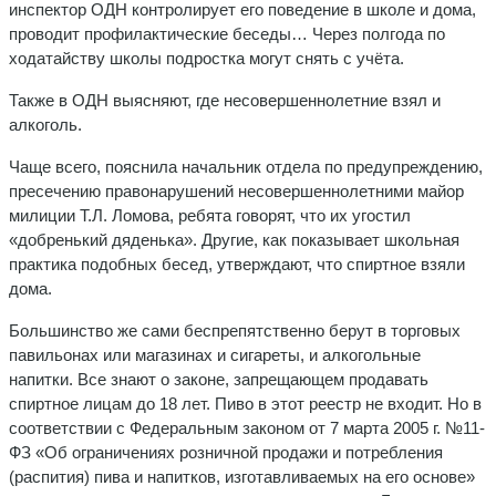
инспектор ОДН контролирует его поведение в школе и дома,
проводит профилактические беседы… Через полгода по
ходатайству школы подростка могут снять с учёта.
Также в ОДН выясняют, где не­совершеннолетние взял и
алкоголь.
Чаще всего, пояснила начальник отдела по предупреждению,
пресе­чению правонарушений несовершеннолетними майор
милиции Т.Л. Ломова, ребята говорят, что их угостил
«добренький дяденька». Другие, как показывает школьная
практика подобных бесед, утверж­дают, что спиртное взяли
дома.
Большинство же сами беспрепятственно берут в торговых
павильо­нах или магазинах и сигареты, и алкогольные
напитки. Все знают о законе, запрещающем продавать
спиртное лицам до 18 лет. Пиво в этот реестр не входит. Но в
соответствии с Федеральным законом от 7 марта 2005 г. №11-
ФЗ «Об ограничениях розничной продажи и по­требления
(распития) пива и напит­ков, изготавливаемых на его основе»