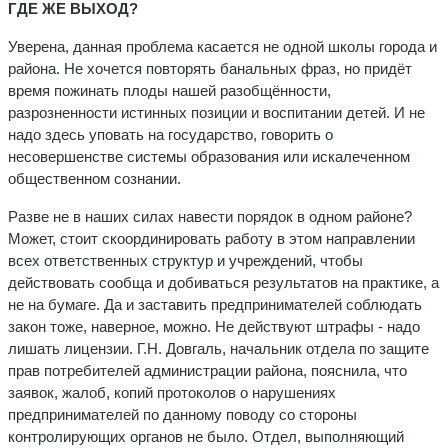
ГДЕ ЖЕ ВЫХОД?
Уверена, данная проблема ка­сается не одной школы города и
района. Не хочется повторять ба­нальных фраз, но придёт
время пожинать плоды нашей разобщён­ности,
разрозненности истинных позиции и воспитании детей. И не
надо здесь уповать на государ­ство, говорить о
несовершенстве системы образования или искале­ченном
общественном сознании.
Разве не в наших силах навести порядок в одном районе?
Может, стоит скоординировать работу в этом направлении
всех ответственных структур и учреждений, чтобы
действовать сообща и добиваться результатов на практике, а
не на бумаге. Да и заставить пред­принимателей соблюдать
закон тоже, наверное, можно. Не действуют
штрафы - надо
лишать лицензии. Г.Н. Довгаль, начальник отдела по защите
прав потребителей администрации района, пояснила, что
заявок, жалоб, копий протоколов о нарушениях
предпринимателей по данному поводу со стороны
контролирующих органов не было. Отдел, выполняющий