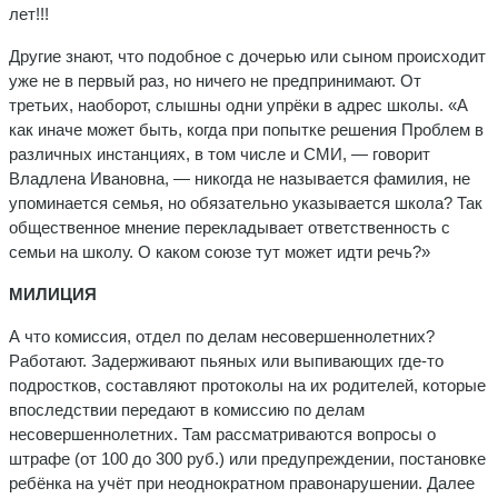
лет!!!
Другие знают, что подобное с дочерью или сыном происходит
уже не в первый раз, но ничего не предпринимают. От
третьих, на­оборот, слышны одни упрёки в адрес школы. «А
как иначе может быть, когда при попытке решения Проблем в
различных инстанциях, в том числе и СМИ, — говорит
Владлена Ивановна, — никогда не называется фамилия, не
упомина­ется семья, но обязательно указывается школа? Так
общественное мнение перекладывает ответ­ственность с
семьи на школу. О ка­ком союзе тут может идти речь?»
МИЛИЦИЯ
А что комиссия, отдел по делам несовершеннолетних?
Работают. Задерживают пьяных или выпиваю­щих где-то
подростков, составляют протоколы на их родителей, кото­рые
впоследствии передают в ко­миссию по делам
несовершеннолетних. Там рассматриваются вопросы о
штрафе (от 100 до 300 руб.) или предупреждении, постановке
ребёнка на учёт при неоднократном правонарушении. Далее