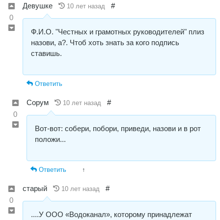
Девушке
#
10 лет назад
0
Ф.И.О. "Честных и грамотных руководителей" плиз
назови, а?. Чтоб хоть знать за кого подпись
ставишь.
Ответить
Сорум
#
10 лет назад
0
Вот-вот: собери, побори, приведи, назови и в рот
положи...
Ответить
↑
старый
#
10 лет назад
0
....У ООО «Водоканал», которому принадлежат