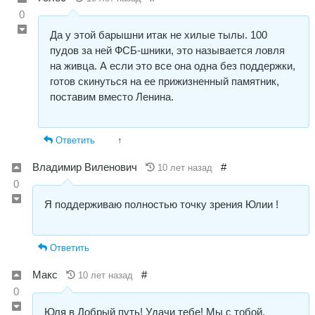
0
Да у этой барышни итак не хилые тылы. 100
пудов за ней ФСБ-шники, это называется ловля
на живца. А если это все она одна без поддержки,
готов скинуться на ее прижизненный памятник,
поставим вместо Ленина.
Ответить
↑
Владимир Виленович
#
10 лет назад
0
Я поддерживаю полностью точку зрения Юлии !
Ответить
Макс
#
10 лет назад
0
Юля в Добрый путь! Удачи тебе! Мы с тобой.