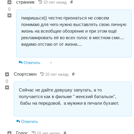
странник
#
10 лет назад
0
пиаришься)) честно признаться не совсем
понимаю для чего нужно выставлять свою личную
жизнь на всеобщее обозрение и при этом ещё
рекламировать её во всех голос в местном сми....
видимо отстаю от от жизни....
Ответить
↑
Спортсмен
#
10 лет назад
0
Сейчас не дайте девушку запугать, а то
получается как в фильме " женский батальон",
бабы на передовой, а мужики в печали бухают.
Ответить
Голос
#
10 лет назад