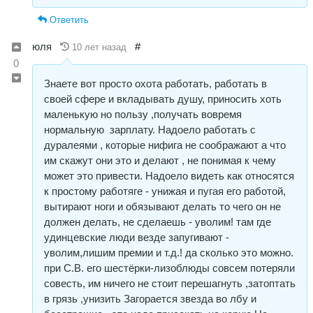
Ответить
юля
#
10 лет назад
0
Знаете вот просто охота работать, работать в
своей сфере и вкладывать душу, приносить хоть
маленькую но пользу ,получать вовремя
нормальную зарплату. Надоело работать с
дуралеями , которые нифига не соображают а что
им скажут они это и делают , не понимая к чему
может это привести. Надоело видеть как относятся
к простому работяге - унижая и пугая его работой,
вытирают ноги и обязывают делать то чего он не
должен делать, не сделаешь - уволим! там где
удинцевские люди везде запугивают -
уволим,лишим премии и т.д.! да сколько это можно.
при С.В. его шестёрки-лизоблюды совсем потеряли
совесть, им ничего не стоит перешагнуть ,затоптать
в грязь ,унизить Загорается звезда во лбу и