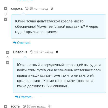
сорока
#
10 лет назад
0
Юлии, точно депутатаском кресле место
обеспичано! Может ее Главой поставить? А через
год ей крылья поломаем.
Ответить
Наталья
#
10 лет назад
0
Юля честный и порядочный человек,её вынудили
пойти этим путём,она всего-лишь отстаивает свои
права и наши кстати тоже так что не за что ей
крылья ломать.Кроме того не метит она ни на
какие должности "чиновничьи".
Ответить
↑
гость
#
10 лет назад