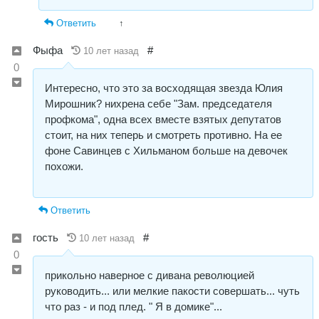
Ответить
↑
Фыфа
#
10 лет назад
0
Интересно, что это за восходящая звезда Юлия
Мирошник? нихрена себе "Зам. председателя
профкома", одна всех вместе взятых депутатов
стоит, на них теперь и смотреть противно. На ее
фоне Савинцев с Хильманом больше на девочек
похожи.
Ответить
гость
#
10 лет назад
0
прикольно наверное с дивана революцией
руководить... или мелкие пакости совершать... чуть
что раз - и под плед. " Я в домике"...