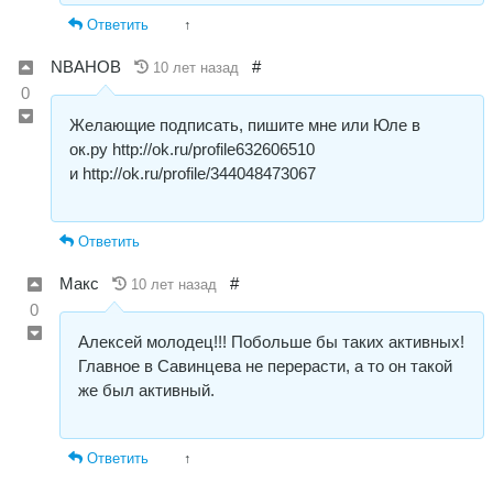
Ответить
↑
NBAHOB
#
10 лет назад
0
Желающие подписать, пишите мне или Юле в
ок.ру
http://ok.ru/profile632606510
и
http://ok.ru/profile/344048473067
Ответить
Макс
#
10 лет назад
0
Алексей молодец!!! Побольше бы таких активных!
Главное в Савинцева не перерасти, а то он такой
же был активный.
Ответить
↑