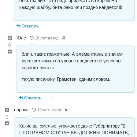
бесстрашие - это надо присекать на корню На
каждую шайбу, бита рано или поздно найдется!!!
Ответить
Юле
#
10 лет назад
0
блин, такие грамотные! А элементарные знания
русского языка на уровне среднего не усвоены,
коробит читать
такую писанину. Грамотеи, одним словом.
Ответить
↑
сорока
#
10 лет назад
0
Какие вы смелые, угрожаете даже Губернатору "В
ПРОТИВНОМ СЛУЧАЕ ВЫ ДОЛЖНЫ ПОНИМАТЬ,