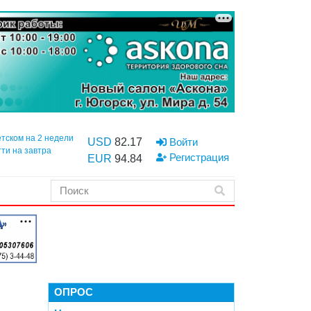
етском на 2 недели
USD
82.17
Войти
тти на завтра
Регистрация
EUR
94.84
ОПРОС