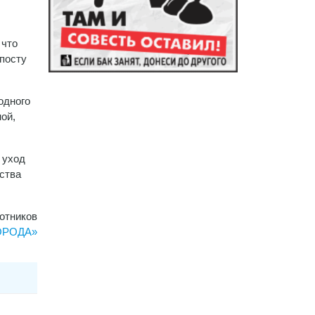
 что
посту
одного
ой,
 уход
ества
отников
ГОРОДА»