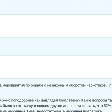
а мероприятия по борьбе с незаконным оборотом наркотиков. И
 Можно поподробнее как выглядел бюллетень? Какие вопросы т
 было за отставку и совсем другое дело если сказать, что 52%
я не народный "Гнев" недостаточен, а народная поддержка