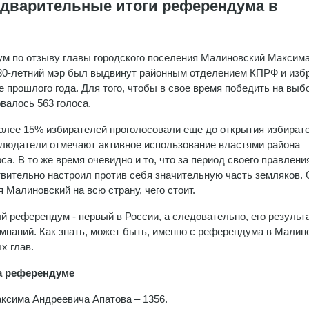
едварительные итоги референдума в
м по отзыву главы городского поселения Малиновский Максим
 30-летний мэр был выдвинут районным отделением КПРФ и изб
е прошлого года. Для того, чтобы в свое время победить на выб
валось 563 голоса.
олее 15% избирателей проголосовали еще до открытия избират
блюдатели отмечают активное использование властями района
а. В то же время очевидно и то, что за период своего правлени
вительно настроил против себя значительную часть земляков.
 Малиновский на всю страну, чего стоит.
й референдум - первый в России, а следовательно, его результ
мпаний. Как знать, может быть, именно с референдума в Малин
х глав.
на референдуме
аксима Андреевича Апатова – 1356.