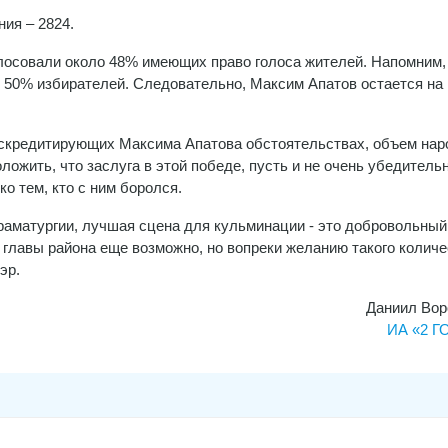
ия – 2824.
олосовали около 48% имеющих право голоса жителей. Напомним,
 50% избирателей. Следовательно, Максим Апатов остается на 
искредитирующих Максима Апатова обстоятельствах, объем нар
ожить, что заслуга в этой победе, пусть и не очень убедительн
о тем, кто с ним боролся.
раматургии, лучшая сцена для кульминации - это добровольный
 главы района еще возможно, но вопреки желанию такого колич
эр.
Даниил Вор
ИА «2 