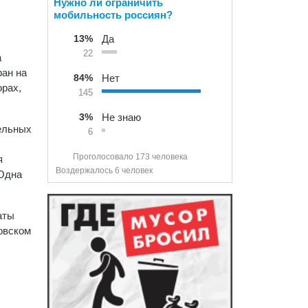
Нужно ли ограничить
мобильность россиян?
13%
Да
22
а
ран на
84%
Нет
орах,
145
3%
Не знаю
ельных
6
Проголосовало 173 человека
я
Воздержалось 6 человек
 Одна
аты
овском