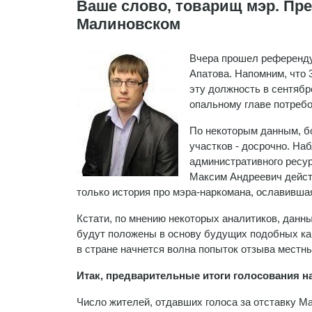
Ваше слово, товарищ мэр. Пр
Малиновском
Вчера прошел референду
Апатова. Напомним, что
эту должность в сентябр
опальному главе потребо
По некоторым данным, б
участков - досрочно. На
административного ресурс
Максим Андреевич дейст
только история про мэра-наркомана, ославившая
Кстати, по мнению некоторых аналитиков, данны
будут положены в основу будущих подобных ка
в стране начнется волна попыток отзыва местны
Итак, предварительные итоги голосования 
Число жителей, отдавших голоса за отставку М