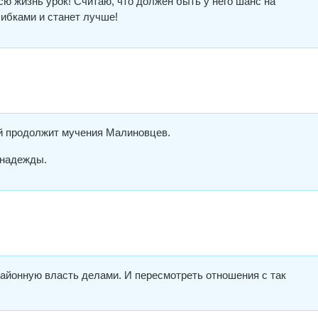
 жизнь урок! Считаю, что должен быть у него шанс на
шибками и станет лучше!
ый продолжит мучения Малиновцев.
 надежды.
айонную власть делами. И пересмотреть отношения с так