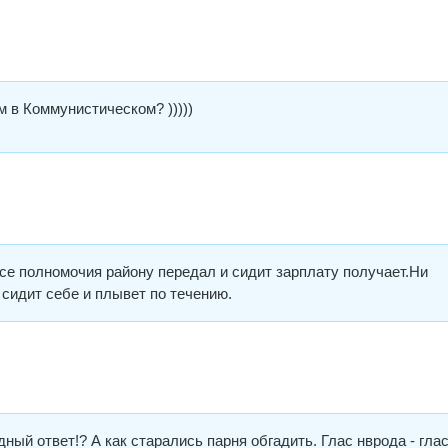
 в Коммунистическом? )))))
все полномочия району передал и сидит зарплату получает.Ни
, сидит себе и плывет по течению.
дный ответ!? А как старались парня обгадить. Глас нврода - гла