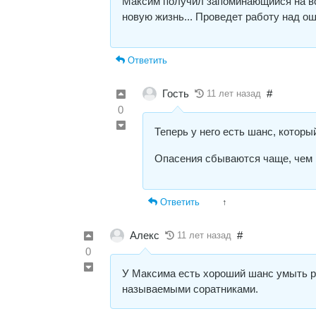
Максим получил запоминающийся на всю
новую жизнь... Проведет работу над о
Ответить
Гость
#
11 лет назад
0
Теперь у него есть шанс, котор
Опасения сбываются чаще, чем
Ответить
↑
Алекс
#
11 лет назад
0
У Максима есть хороший шанс умыть р
называемыми соратниками.