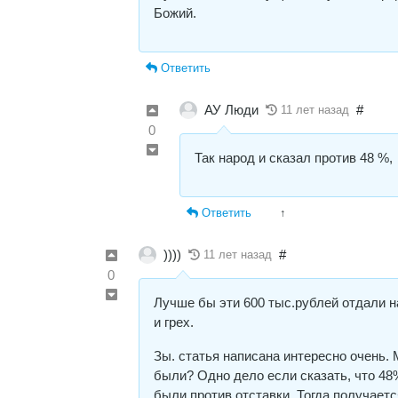
Божий.
Ответить
АУ Люди
#
11 лет назад
0
Так народ и сказал против 48 %,
Ответить
↑
))))
#
11 лет назад
0
Лучше бы эти 600 тыс.рублей отдали н
и грех.
Зы. статья написана интересно очень.
были? Одно дело если сказать, что 48%
были против отставки. Тогда получаетс