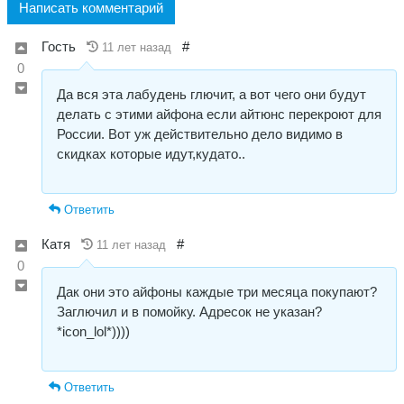
Написать комментарий
Гость
#
11 лет назад
0
Да вся эта лабудень глючит, а вот чего они будут
делать с этими айфона если айтюнс перекроют для
России. Вот уж действительно дело видимо в
скидках которые идут,кудато..
Ответить
Катя
#
11 лет назад
0
Дак они это айфоны каждые три месяца покупают?
Заглючил и в помойку. Адресок не указан?
*icon_lol*))))
Ответить