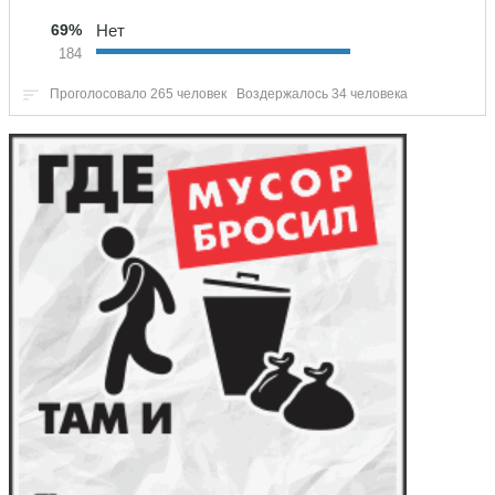
69%
Нет
184
Проголосовало 265 человек
Воздержалось 34 человека