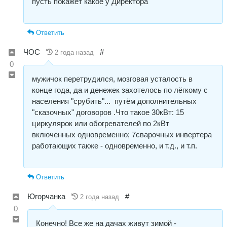
пусть покажет какое у Директора
Ответить
ЧОС
#
2 года назад
0
мужичок перетрудился, мозговая усталость в
конце года, да и денежек захотелось по лёгкому с
населения "срубить"... путём дополнительных
"сказочных" договоров .Что такое 30кВт: 15
циркулярок или обогревателей по 2кВт
включенных одновременно; 7сварочных инвертера
работающих также - одновременно, и т.д., и т.п.
Ответить
Югорчанка
#
2 года назад
0
Конечно! Все же на дачах живут зимой -