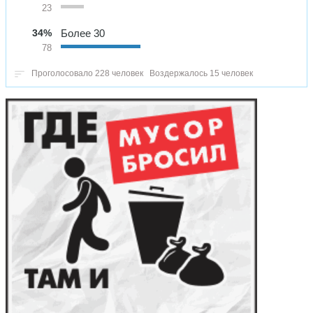
23
34%
Более 30
78
Проголосовало 228 человек
Воздержалось 15 человек