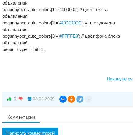
объявлений
begunhyper_auto_colors[1]='#000000'; // цвет текста
объявления
begunhyper_auto_colors[2]='
#CCCCCC
'; // цвет домена
объявления
begunhyper_auto_colors[3]='
#FFFFE0
'; // цвет фона блока
объявлений
begun_hyper_limit=1;
Накануне.ру
0
08.09.2009
Комментарии
Написать комментарий