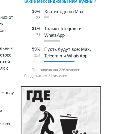
Какие мессенджеры нам нужны?
10%
Хватит одного Max
ии» от
23
их
31%
Только Telegram и
кая
WhatsApp
71
ельных
59%
Пусть будут все: Max,
стоке
Telegram и WhatsApp
134
то ей
ях с
Проголосовало 228 человек
Воздержался 21 человек
режневу
и
ствах