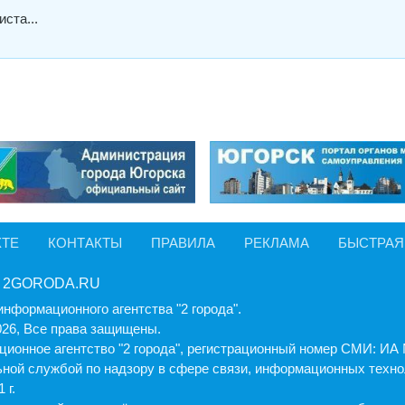
ста...
КТЕ
КОНТАКТЫ
ПРАВИЛА
РЕКЛАМА
БЫСТРАЯ
 2GORODA.RU
информационного агентства "2 города".
026, Все права защищены.
ионное агентство "2 города", регистрационный номер СМИ: И
ной службой по надзору в сфере связи, информационных техно
 г.