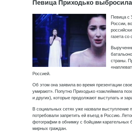
Певица Приходько выбросила
Певица с 
России, в
российски
газета со
Вырученны
батальоно
страны. Пр
«наплеват
Россией.
Об этом она заявила во время презентации своег
умирают». Попутно Приходько «заклеймила позо
и других), которые продолжают выступать и зар
В социальных сетях уже назвали выступление 
потребовали запретить ей въезд в Россию. Лет
фотографии в обнимку с бойцами карательных б
мирных граждан.