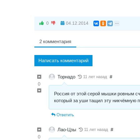
0
04.12.2014
2 комментария
Написать комментарий
Торнадо
#
11 лет назад
0
Россия от этой серой мышки ровным счё
который за уши тащил эту никчёмную п
Ответить
Лао-Цзы
#
11 лет назад
0