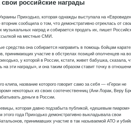
 свои российские награды
Украины Приходько, которая однажды выступала на «Евровиден
о вторник сообщила о том, что демонстративно отреклась от сво
х музыкальных наград и собирается продать их, пишет Российс
 ссылкой на местные СМИ.
е средства она собирается направить в помощь бойцам карат
в, принимающих участие в обстрелах позиций ополченцев на во
иходько, у которой в России, кстати, живет бабушка, сказала, ч
ь на эти награды», и она таким образом ставит точку в отношени
о клипа, название которого говорит само за себя — «Герои не
ром» некоторых из своих соотечественниц (Ани Лорак, Веру Б
абатывать деньги в России.
певицы, которая давно подзабыта публикой, «дешевым пиаром» 
ом этого года Приходько демонстративно выкладывала свои
атальонов, принимавших участие в так называемой АТО и убий