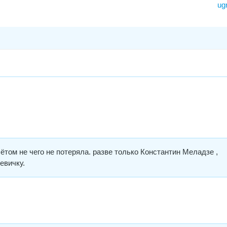
ug
том не чего не потеряла. разве только Константин Меладзе ,
евичку.