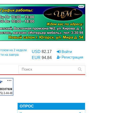
етском на 2 недели
USD
82.17
Войти
тти на завтра
Регистрация
EUR
94.84
ОПРОС