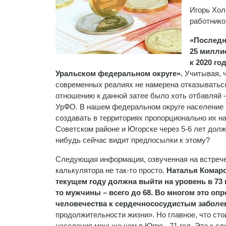
Игорь Хол
работнико
«Последн
25 милли
к 2020 го
Уральском федеральном округе».
Учитывая, ч
современных реалиях не намерена отказываться 
отношению к данной затее было хоть отбавляй -
УрФО. В нашем федеральном округе население п
создавать в территориях пропорционально их н
Советском районе и Югорске через 5-6 лет долж
нибудь сейчас видит предпосылки к этому?
Следующая информация, озвученная на встрече
калькулятора не так-то просто.
Наталья Комаро
текущем году должна выйти на уровень в 73 
то мужчины – всего до 68. Во многом это 
человечества к сердечнососудистым заболе
продолжительности жизни». Но главное, что стои
населения меньше чем в Югре - 71 год. Это к с