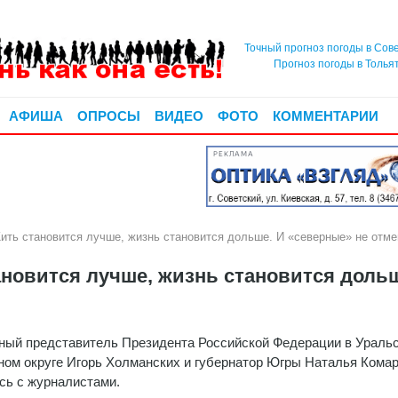
Точный прогноз погоды в Сов
Прогноз погоды в Толья
АФИША
ОПРОСЫ
ВИДЕО
ФОТО
КОММЕНТАРИИ
РЕКЛАМА
ь становится лучше, жизнь становится дольше. И «северные» не отме
овится лучше, жизнь становится дольш
ый представитель Президента Российской Федерации в Ураль
ом округе Игорь Холманских и губернатор Югры Наталья Кома
сь с журналистами.