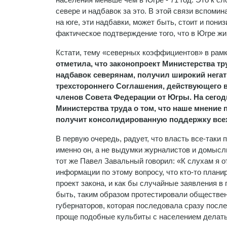
севере и надбавок за это. В этой связи вспомин
на юге, эти надбавки, может быть, стоит и пони
фактическое подтверждение того, что в Югре жи
Кстати, тему «северных коэффициентов» в рамк
отметила, что законопроект Министерства 
надбавок северянам, получил широкий негат
трехстороннего Соглашения, действующего в
членов Совета Федерации от Югры. На сего
Министерства труда о том, что наше мнение п
получит консолидированную поддержку всех 
В первую очередь, радует, что власть все-таки 
именно он, а не выдумки журналистов и домыс
тот же Павел Завальный говорил: «К слухам я о
информации по этому вопросу, что кто-то планир
проект закона, и как бы случайные заявления в
быть, таким образом протестировали обществен
губернаторов, которая последовала сразу после
проще подобные кульбиты с населением делать 