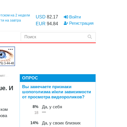
етском на 2 недели
USD
82.17
Войти
тти на завтра
Регистрация
EUR
94.84
нят… пока
ОПРОС
Вы замечаете признаки
е. И
шопоголизма и/или зависимости
от просмотра видеороликов?
8%
Да, у себя
ском
18
рова
14%
Да, у своих близких