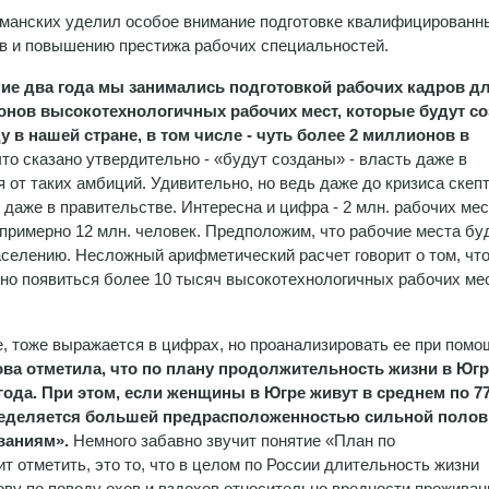
манских уделил особое внимание подготовке квалифицированн
в и повышению престижа рабочих специальностей.
ие два года мы занимались подготовкой рабочих кадров дл
онов высокотехнологичных рабочих мест, которые будут с
ду в нашей стране, в том числе - чуть более 2 миллионов в
то сказано утвердительно - «будут созданы» - власть даже в
от таких амбиций. Удивительно, но ведь даже до кризиса скепт
 даже в правительстве. Интересна и цифра - 2 млн. рабочих мес
римерно 12 млн. человек. Предположим, что рабочие места бу
аселению. Несложный арифметический расчет говорит о том, что
но появиться более 10 тысяч высокотехнологичных рабочих мес
, тоже выражается в цифрах, но проанализировать ее при помо
ва отметила, что по плану продолжительность жизни в Югр
года. При этом, если женщины в Югре живут в среднем по 77
определяется большей предрасположенностью сильной поло
ваниям».
Немного забавно звучит понятие «План по
т отметить, это то, что в целом по России длительность жизни
лову по поводу охов и вздохов относительно вредности проживан