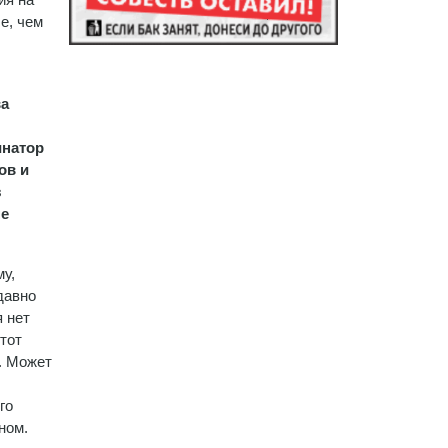
е, чем
ва
инатор
ов и
з
не
му,
давно
я нет
этот
. Может
го
ном.