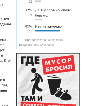
32
ых
17%
Да, и у себя и у своих
близких
39
я тех
озданы
61%
Нет, не замечаю
141
иков по
Проголосовало 230 человек
т в
Воздержалось 12 человек
дут
 в
т. Кто-
щи
е в
 лет,
вины
ия на