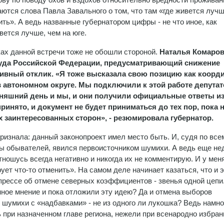
аются слова Павла Завального о том, что там «где живется лучш
зить». А ведь названные губернатором цифры - не что иное, как
вется лучше, чем на юге.
ах данной встречи тоже не обошли стороной.
Наталья Комаро
труда Российской Федерации, предусматривающий снижение
ивный отклик.
«Я тоже высказала свою позицию как коорд
 автономном округе. Мы подключили к этой работе депутат
дняшний день и мы, и они получили официальные ответы и
ринято, и документ не будет приниматься до тех пор, пока 
заинтересованных сторон», - резюмировала губернатор.
признала: данный законопроект имел место быть. И, судя по все
лы обывателей, явился первоисточником шумихи. А ведь еще не
тношусь всегда негативно и никогда их не комментирую. И у мен
ует что-то отменить». На самом деле начинает казаться, что и 
 прессе об отмене северных коэффициентов - звенья одной цепи
ное мнение и пока отложили эту идею? Да и отмена выборов
 шумихи с «надбавками» - не из одного ли лукошка? Ведь намно
при назначенном главе региона, нежели при всенародно избран