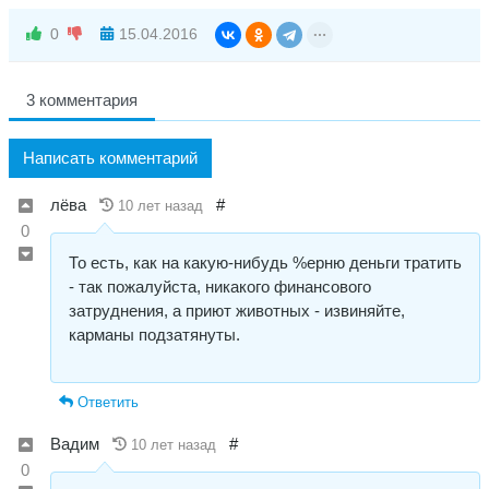
0
15.04.2016
3 комментария
Написать комментарий
лёва
#
10 лет назад
0
То есть, как на какую-нибудь %ерню деньги тратить
- так пожалуйста, никакого финансового
затруднения, а приют животных - извиняйте,
карманы подзатянуты.
Ответить
Вадим
#
10 лет назад
0