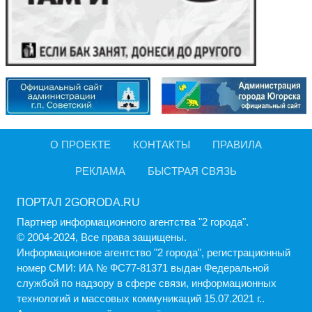
О ПРОЕКТЕ
КОНТАКТЫ
ПРАВИЛА
РЕКЛАМА
БЫСТРАЯ СВЯЗЬ
ПОРТАЛ 2GORODA.RU
Партнер информационного агентства "2 города".
© 2004-2024, Все права защищены.
Информационное агентство "2 города", регистрационный
номер СМИ: ИА № ФС77-81371 выдан Федеральной
службой по надзору в сфере связи, информационных
технологий и массовых коммуникаций 15.07.2021 г..