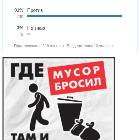
91%
Против
290
3%
Не знаю
10
Проголосовало 318 человек
Воздержалось 10 человек