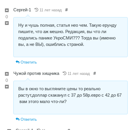
Сергей-1
#
11 лет назад
0
Ну и чушь полная, статья нео чем. Такую ерунду
пишите, что аж мешно. Редакция, вы что ли
подались панике УкроСМИ??? Тогда вы (именно
вы, а не ВЫ), ошиблись страной.
Ответить
Чужой против хищника
#
11 лет назад
0
Вы в окно то выгляните цены то реально
растут,доллар скаканул с 37 до 58р.евро с 42 до 67
вам этого мало что-ли?
Ответить