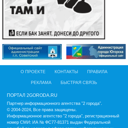
О ПРОЕКТЕ
КОНТАКТЫ
ПРАВИЛА
РЕКЛАМА
БЫСТРАЯ СВЯЗЬ
ПОРТАЛ 2GORODA.RU
Партнер информационного агентства "2 города".
© 2004-2024, Все права защищены.
Информационное агентство "2 города", регистрационный
номер СМИ: ИА № ФС77-81371 выдан Федеральной