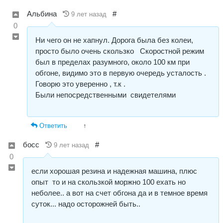
Альбина
#
9 лет назад
0
Ни чего он не хапнул. Дорога была без колеи,
просто было очень скользко Скоростной режим
был в пределах разумного, около 100 км при
обгоне, видимо это в первую очередь усталость .
Говорю это уверенно , т.к .
Были непосредственными свидетелями
Ответить
↑
босс
#
9 лет назад
0
если хорошая резина и надежная машина, плюс
опыт то и на скользкой моржно 100 ехать но
неболее.. а вот на счет обгона да и в темное время
суток... надо осторожней быть..