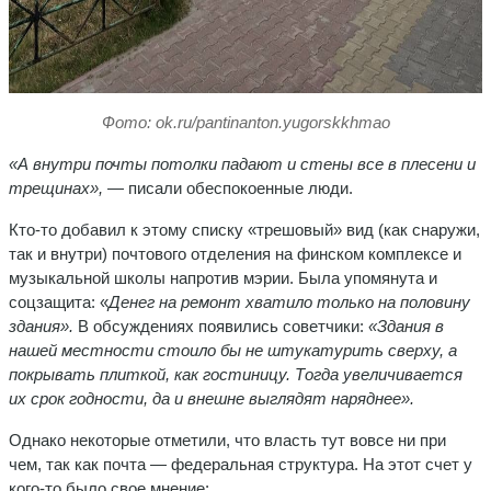
Фото: ok.ru/pantinanton.yugorskkhmao
«А внутри почты потолки падают и стены все в плесени и
трещинах»,
— писали обеспокоенные люди.
Кто-то добавил к этому списку «трешовый» вид (как снаружи,
так и внутри) почтового отделения на финском комплексе и
музыкальной школы напротив мэрии. Была упомянута и
соцзащита: «
Денег на ремонт хватило только на половину
здания».
В обсуждениях появились советчики:
«
Здания в
нашей местности стоило бы не штукатурить сверху, а
покрывать плиткой, как гостиницу. Тогда увеличивается
их срок годности, да и внешне выглядят наряднее».
Однако некоторые отметили, что власть тут вовсе ни при
чем, так как почта — федеральная структура. На этот счет у
кого-то было свое мнение: