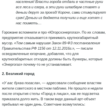
населения! Власти города отдали в частные руки
все леса и озера, а эти руки шлагбаум ставят и
деньги дерут за проезд! Короче, сами стимулируют
срач! Деньги из бюджета получили и еще хотят с
нас поиметь…
Горожане вспомнили и про «Югорскэнергогаз». По их словам,
предприятие отказывается принимать крупногабаритный
мусор.
«Тем самым нарушая Закон 89-ФЗ постановления
Правительства РФ 1156 от 12.11.2016г.»,
— писали
осведомленные югорчане, добавляя, что для
крупногабаритных отходов должны быть бункеры, которые
«Энергогаз» почему-то не устанавливает.
2. Безликий город
«У вас буква погасла»,
— адресовали сообщение властям
жители советского в местном паблике. Не прошло и недели
после открытия стелы «Город в лицах», как ее подсветка
приказала долго жить. В таком виде данный арт-объект
пребывал не один день. Советчане возмутились: