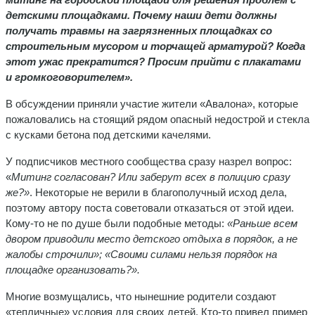
детскими площадками. Почему наши дети должны
получать травмы на загрязненных площадках со
строительным мусором и торчащей арматурой? Когда
этот ужас прекратится? Просим прийти с плакатами
и громкоговорителем».
В обсуждении приняли участие жители «Авалона», которые
пожаловались на стоящий рядом опасный недострой и стекла
с кусками бетона под детскими качелями.
У подписчиков местного сообщества сразу назрел вопрос:
«
Митинг согласован? Или заберут всех в полицию сразу
же?»
. Некоторые не верили в благополучный исход дела,
поэтому автору поста советовали отказаться от этой идеи.
Кому-то не по душе были подобные методы:
«Раньше всем
двором приводили место детского отдыха в порядок, а не
жалобы строчили»; «Своими силами нельзя порядок на
площадке организовать?».
Многие возмущались, что нынешние родители создают
«тепличные» условия для своих детей. Кто-то привел пример