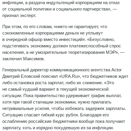
инфляции, а раздача индульгенций корпорациям на отказ
от социальной политики и социального партнерства», —
признал эксперт.
При этом, по его словам, «никто не гарантирует, что
сэкономленные корпорациями деньги не уплывут
в очередной офшор вместо инвестиций». «Безусловно,
подстегивать экономику должен платежеспособный спрос
населения, а не умозрительные теоретизирования МЭР», —
заключил Максимов.
Генеральный директор коммуникационного агентства Actor
Дмитрий Еловский пояснил «URA.Ru», что бюджетников ждет
либо остановка роста зарплат, либо их снижение. «Это
не самый худший вариант в текущей экономической
ситуации. Пока правительство удерживает график выплат,
хотя при такой стагнации экономики, нужно прилагать
нетривиальные усилия, чтобы избежать задержек зарплаты.
Ситуацию спасает гибкий курс рубля. Благодаря его
ослаблению российские бюджетники вообще пока получают
зарплату, хоть и изрядно похудевшую из-за инфляции.