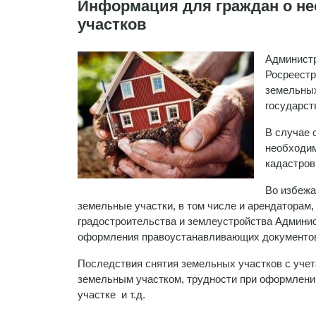
Информация для граждан о н
участков
Администр
Росреестр
земельных
государст
В случае 
необходим
кадастров
Во избежа
земельные участки, в том числе и арендаторам,
градостроительства и землеустройства Админи
оформления правоустанавливающих документов
Последствия снятия земельных участков с уче
земельным участком, трудности при оформлени
участке и т.д.