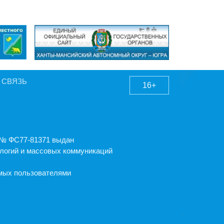
 СВЯЗЬ
16+
А № ФС77-81371 выдан
логий и массовых коммуникаций
емых пользователями