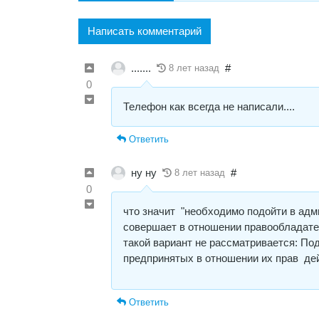
Написать комментарий
.......
#
8 лет назад
0
Телефон как всегда не написали....
Ответить
ну ну
#
8 лет назад
0
что значит "необходимо подойти в адми
совершает в отношении правообладател
такой вариант не рассматривается: По
предпринятых в отношении их прав де
Ответить