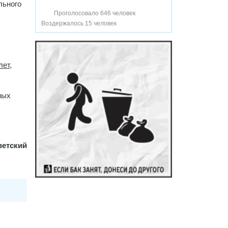
льного
Проголосовало 646 человек
Воздержалось 15 человек
лет,
ных
ветский