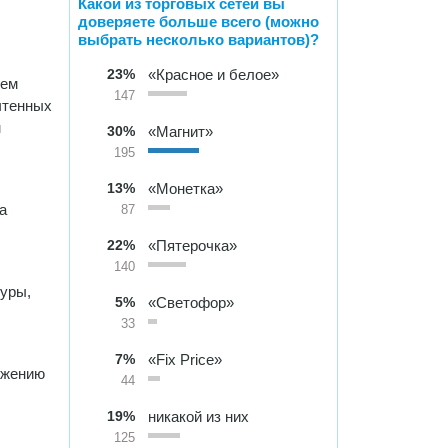
Какой из торговых сетей вы
доверяете больше всего (можно
выбрать несколько вариантов)?
23%
«Красное и белое»
ием
147
чтенных
м
30%
«Магнит»
195
13%
«Монетка»
а
87
22%
«Пятерочка»
140
туры,
5%
«Светофор»
33
7%
«Fix Price»
яжению
44
19%
никакой из них
125