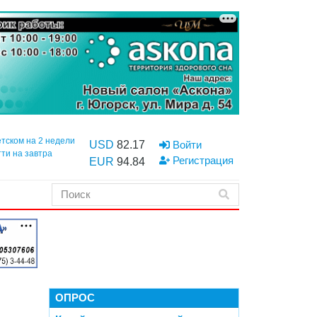
етском на 2 недели
USD
82.17
Войти
тти на завтра
Регистрация
EUR
94.84
ОПРОС