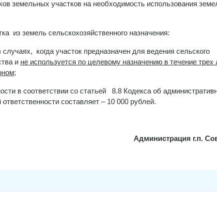
ов земельных участков на необходимость использования земе
.
ка из земель сельскохозяйственного назначения:
 случаях, когда участок предназначен для ведения сельского
ства и
не используется по целевому назначению в течение трех 
оном
;
ности в соответствии со статьей 8.8 Кодекса об административ
ответственности составляет – 10 000 рублей.
Администрация г.п. Со