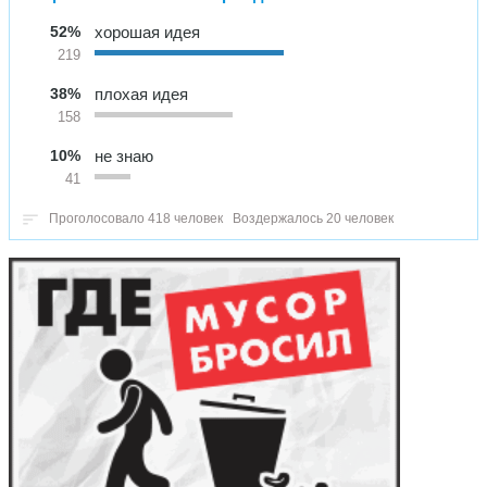
52%
хорошая идея
219
38%
плохая идея
158
10%
не знаю
41
Проголосовало 418 человек
Воздержалось 20 человек