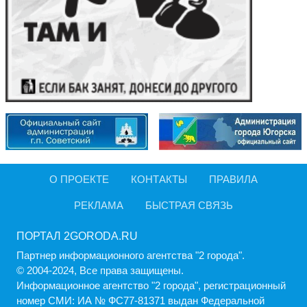
О ПРОЕКТЕ
КОНТАКТЫ
ПРАВИЛА
РЕКЛАМА
БЫСТРАЯ СВЯЗЬ
ПОРТАЛ 2GORODA.RU
Партнер информационного агентства "2 города".
© 2004-2024, Все права защищены.
Информационное агентство "2 города", регистрационный
номер СМИ: ИА № ФС77-81371 выдан Федеральной