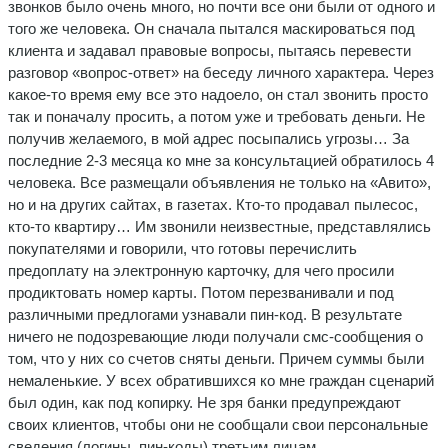
звонков было очень много, но почти все они были от одного и
того же человека. Он сначала пытался маскироваться под
клиента и задавал правовые вопросы, пытаясь перевести
разговор «вопрос-ответ» на беседу личного характера. Через
какое-то время ему все это надоело, он стал звонить просто
так и поначалу просить, а потом уже и требовать деньги. Не
получив желаемого, в мой адрес посыпались угрозы… За
последние 2-3 месяца ко мне за консультацией обратилось 4
человека. Все размещали объявления не только на «Авито»,
но и на других сайтах, в газетах. Кто-то продавал пылесос,
кто-то квартиру… Им звонили неизвестные, представлялись
покупателями и говорили, что готовы перечислить
предоплату на электронную карточку, для чего просили
продиктовать номер карты. Потом перезванивали и под
различными предлогами узнавали пин-код. В результате
ничего не подозревающие люди получали смс-сообщения о
том, что у них со счетов сняты деньги. Причем суммы были
немаленькие. У всех обратившихся ко мне граждан сценарий
был один, как под копирку. Не зря банки предупреждают
своих клиентов, чтобы они не сообщали свои персональные
сведения (логины, пин-коды) третьим лицам.