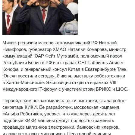
Министр связи и массовых коммуникаций РФ Николай
Никифоров, губернатор ХМАО Наталья Комарова, министр
коммуникаций ЮАР Фейт Мутхамби, полномочный посол
Республики Бенин в РФ и в странах СНГ Габриэль Анисет
Кочофа, и генеральный консул Китая в Екатеринбурге Тянь
Юнсян посетили сегодня, 8 июня, выставку робототехники
в Ханты-Мансийске. Экспозиция открыта в рамках VIII
международного IT-форум c участием стран БРИКС и ШОС.
Первой, с кем познакомились гости выставки, стала робот-
секретарь КИКИ. Ее разработчик, московская компания
«Альфа Роботикс», уверяет, что уже через десять лет
подобные КИКИ машины смогут полностью заменить
продавцов магазинов электроники, банковских клерков,
и даже некоторых чиновников. Цена одной единицы