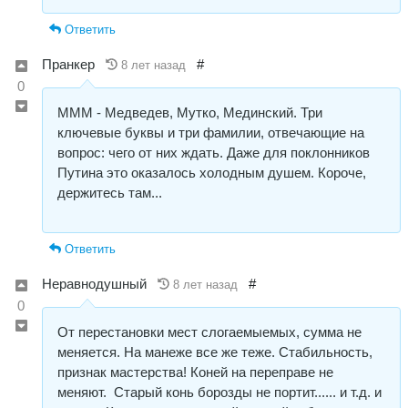
Ответить
Пранкер
#
8 лет назад
0
МММ - Медведев, Мутко, Мединский. Три
ключевые буквы и три фамилии, отвечающие на
вопрос: чего от них ждать. Даже для поклонников
Путина это оказалось холодным душем. Короче,
держитесь там...
Ответить
Неравнодушный
#
8 лет назад
0
От перестановки мест слогаемыемых, сумма не
меняется. На манеже все же теже. Стабильность,
признак мастерства! Коней на переправе не
меняют. Старый конь борозды не портит...... и т.д. и