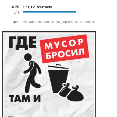
61%
Нет, не замечаю
141
Проголосовало 230 человек
Воздержалось 12 человек