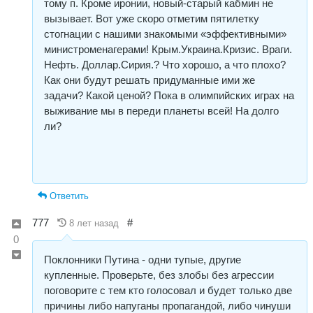
тому п. Кроме иронии, новый-старый кабмин не
вызывает. Вот уже скоро отметим пятилетку
стогнации с нашими знакомыми «эффективными»
министроменагерами! Крым.Украина.Кризис. Враги.
Нефть. Доллар.Сирия.? Что хорошо, а что плохо?
Как они будут решать придуманные ими же
задачи? Какой ценой? Пока в олимпийских играх на
выживание мы в переди планеты всей! На долго
ли?
Ответить
777
#
8 лет назад
0
Поклонники Путина - одни тупые, другие
купленные. Проверьте, без злобы без агрессии
поговорите с тем кто голосовал и будет только две
причины либо напуганы пропагандой, либо чинуши