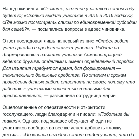
Народ оживился.
«Скажите, изъятие участков в этом году
будет?»; «
Сколько выдали участков в 2015 и 2016 годах?»;
«Где можно посмотреть списки по единовременной субсидии
для семей?»
, — посыпались вопросы в адрес чиновника.
Ответ последовал лишь на первый из них:
«Отдел ведет
учет граждан и предоставляет участки. Работа по
формированию и изъятию участков Администрацией
ведется другими отделами и имеет определенный порядок.
Для изъятия требуется время, для формирования —
значительные денежные средства. По этапам и срокам
проведения данных работ ответить не смогу, потому что
работаю с участками полностью готовыми для
предоставления»
, — разъяснила сотрудница мэрии.
Ошеломленные от оперативности и открытости
госслужащего, люди благодарили и писали:
«Побольше бы
таких!».
Однако, под занавес обсуждений один из
участников сообщества все же успел добавить «ложку
дегтя»…
«П
озвонила сегодня в этот отдел узнать, что да