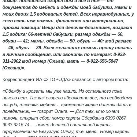
пожар: полностью сгорел дом и все в нем — от
документов до мебели и одежды моей бабушки, мамы и
моих двоих 1,5 годовалых детей. Всех неравнодушных, у
кого есть чем помочь, финансово или материально,
просим помощи! Вещи для девочек-близняшек, возраст
1,5 годика; 66-летней бабушки, размер одежды — 60,
обуви — 41; мамы, одежда — 50, обувь — 40; мой размер
— 46, обувь — 39. Всех желающих помочь прошу писать
в личные сообщения, или звонить по номерам: 8-923-
311-2902 мой номер (Ольга), мать — 8-922-656-5847
(Оксана)».
Корреспондент ИА «2 ГОРОДА» связался с автором поста:
«Одежду и кровать мы уже нашли. Из остального пока
ничего нет. Так как сгорело абсолютно все, то необходима
посуда, техника, мебель… временное жилье должны дать в
понедельник
, — говорит Ольга. —
Для тех, кто хочет
помочь, открыт сбор: номер карты Сбербанка 6390 0267
9033 3216 74 — номер детской социальной карты,
оформленной на Безуглую Ольгу, т.е. меня. Номер карты