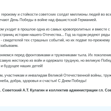
 героизму и стойкости советских солдат миллионы людей во вс
ечают День Победы в войне над фашистской Германией.
дом уходит в прошлое одна из самых кровопролитных и вместе с
страниц истории нашего Отечества... Год за годом редеют ряды
 - свидетелей тех страшных событий, но их подвиг по-прежнему
езабываем.
няемся перед фронтовиками и тружениками тыла. Их поколени
самую жестокую из войн и одержало трудную, но великую Побед
ь и будущее наших детей!
м, участникам и инвалидам Великой Отечественной войны, тру
неба, добра, здоровья и счастья! С Днем Победы!
п. Советский А.Т. Кулагин и коллектив администрации г.п. Со