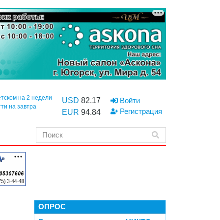
етском на 2 недели
USD
82.17
Войти
тти на завтра
Регистрация
EUR
94.84
ОПРОС