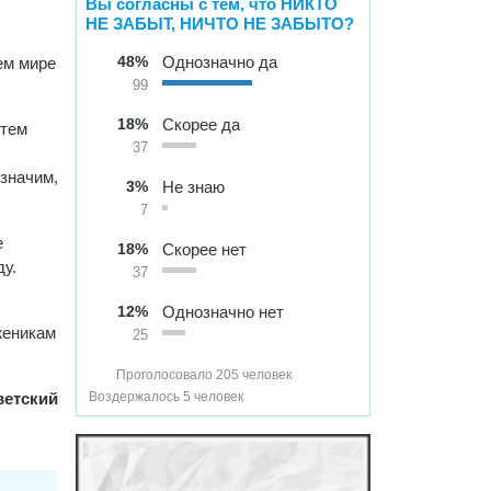
Вы согласны с тем, что НИКТО
НЕ ЗАБЫТ, НИЧТО НЕ ЗАБЫТО?
48%
Однозначно да
ем мире
99
18%
Скорее да
 тем
37
 значим,
3%
Не знаю
7
е
18%
Скорее нет
у.
37
12%
Однозначно нет
женикам
25
Проголосовало 205 человек
ветский
Воздержалось 5 человек