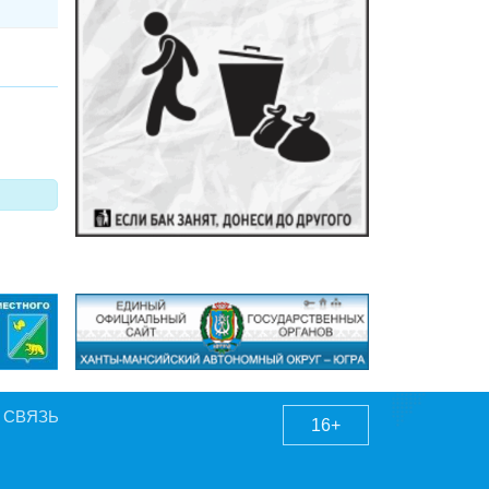
 СВЯЗЬ
16+