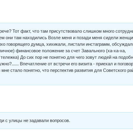
трече? Тот факт, что там присутствовало слишком много сотрудн
ем они там находились Возле меня и позади меня сидели женщи
хо говорящего думца, хихикали, листали инстаграмм, обсуждал
личное) финансовое положение за счет Завального (ха-ха-ха,
тележка) До сих пор не понятно для чего зовут людей на подоб
но?...... Впечатление от встречи его визита - приехал и погово
ей мне стало понятно, что перспектив развития для Советского р
и с улицы не задавали вопросов.