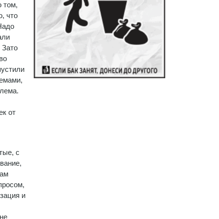
 том,
, что
Надо
али
 Зато
во
пустили
емами,
блема.
ек от
тые, с
вание,
там
просом,
изация и
 не