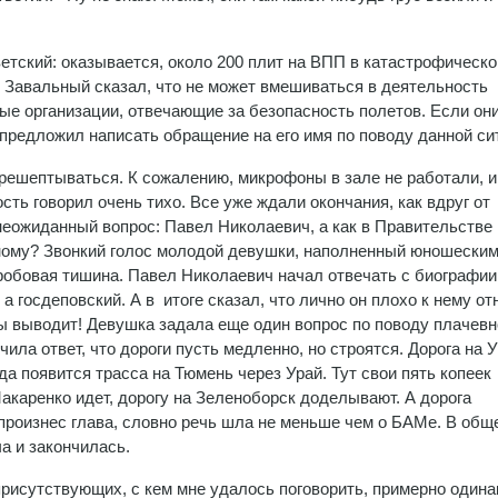
тский: оказывается, около 200 плит на ВПП в катастрофическ
ь! Завальный сказал, что не может вмешиваться в деятельность
ые организации, отвечающие за безопасность полетов. Если он
И предложил написать обращение на его имя по поводу данной си
решептываться. К сожалению, микрофоны в зале не работали, и
сть говорил очень тихо. Все уже ждали окончания, как вдруг от
еожиданный вопрос: Павел Николаевич, а как в Правительстве 
ному? Звонкий голос молодой девушки, наполненный юношески
робовая тишина. Павел Николаевич начал отвечать с биографии
 а госдеповский. А в итоге сказал, что лично он плохо к нему от
цы выводит! Девушка задала еще один вопрос по поводу плачевн
чила ответ, что дороги пусть медленно, но строятся. Дорога на 
ода появится трасса на Тюмень через Урай. Тут свои пять копеек
акаренко идет, дорогу на Зеленоборск доделывают. А дорога
произнес глава, словно речь шла не меньше чем о БАМе. В общ
а и закончилась.
присутствующих, с кем мне удалось поговорить, примерно одина