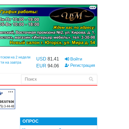
етском на 2 недели
USD
81.41
Войти
тти на завтра
Регистрация
EUR
94.06
ОПРОС