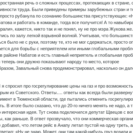
пространная речь о сложных процессах, протекающих в стране, о
тивности труда. Были приведены примеры зарубежных стран и то
ая просто рубанула по сознанию большинства присутствующих: «
атова и работать в команде, тогда все получится! А то навыбир
ли», кажется, никто так и не понял, ну не про мэра Жукова же.
лись по залу легкой взрывной волной. Учитывая, что большинст
 было не с руки, поэтому те, кто не мог сдержаться, просто о
вается для борьбы с неприятелем или иными глобальными пробл
 в районе Набатов и есть главный неприятель и глобальная про
и теперь они дружно показывают народу то место, которое
бразом, Завальный снова продемонстрировал, насколько он дал
 я спросил про госрегулирование цены на газ и про возможность
рым из Советского. Ответы…. ответы как всегда были разверну
имент в Тюменской области, где пытались отменить госрегулиро
. В итоге было сказано, что до 20-го ничего менять не надо, а 
о интересная идея. Тут снова подключился депутат Щвецов с во
, как раньше. В ответ прозвучало, что они коммерческая орган
добавил, что летом рейс в Анапу летал пустой на одну треть, а
ветил: «Ну не знаю. Может, они там какой-нибудь груз возили и