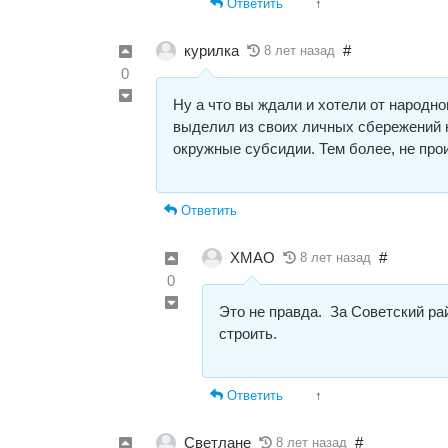
Ответить
↑
курилка
#
8 лет назад
0
Ну а что вы ждали и хотели от народно
выделил из своих личных сбережений н
окружные субсидии. Тем более, не про
Ответить
ХМАО
#
8 лет назад
0
Это не правда. За Советский ра
строить.
Ответить
↑
Светлане
#
8 лет назад