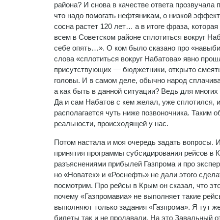
района? И снова в качестве ответа прозвучала 
что надо помогать нефтяникам, о низкой эффек
сосна растет 120 лет… а в итоге фраза, котор
всем в Советском районе сплотиться вокруг Наб
себе опять…». О ком было сказано про «навыбира
слова «сплотиться вокруг Набатова» явно прош
присутствующих — бюджетники, открыто смеяться
головы. И в самом деле, обычно народ сплачи
а как быть в данной ситуации? Ведь для многих
Да и сам Набатов с кем желал, уже сплотился, 
располагается чуть ниже позвоночника. Таким о
реальности, происходящей у нас.
Потом настала и моя очередь задать вопросы. И
принятия программы субсидирования рейсов в К
разъяснениями прибылей Газпрома и про экспер
но «Новатек» и «Роснефть» не дали этого сделать
посмотрим. Про рейсы в Крым он сказал, что эт
почему «Газпромавиа» не выполняет такие рейсы
выполняют только задания «Газпрома». Я тут же 
билеты так и не продавали. На это Завальный от