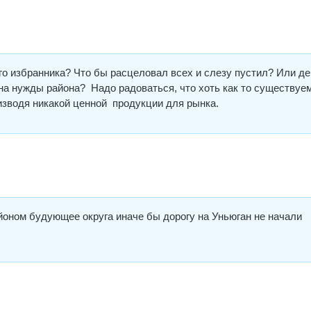
го избранника? Что бы расцеловал всех и слезу пустил? Или де
а нужды района? Надо радоваться, что хоть как то существуе
изводя никакой ценной продукции для рынка.
йоном будующее округа иначе бы дорогу на Уньюган не начали