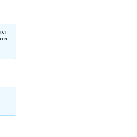
нег
м на