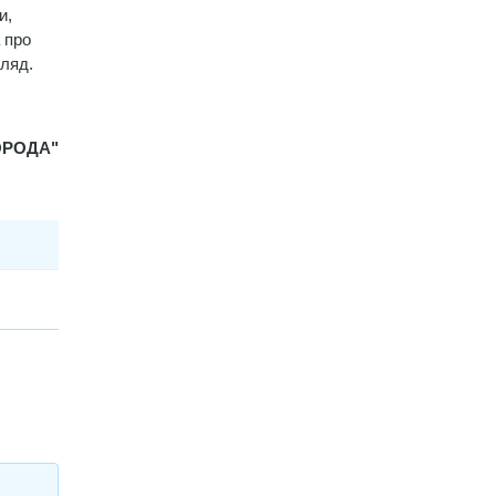
и,
 про
гляд.
ОРОДА"