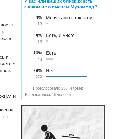
У вас или ваших близких есть
знакомые с именем Мухаммад?
4%
Меня самого так зовут
жности.
13
сь
4%
Есть, и много
масса
16
13%
Есть
ов и
48
тчета о
, как
78%
Нет
279
Проголосовало 356 человек
Воздержалось 15 человек
охнул и
весная
 его: