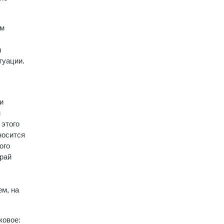
ом
и
туации.
и
м
 этого
носится
ого
Урай
ем, на
ковое: