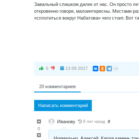
Завальный слишком далек от нас. Он просто ле
откровенно говоря, малоинтересны. Местами раз
«сплотиться вокруг Набатова» чего стоит. Вот 
0
13.09.2017
20 комментариев
Написать комментарий
Иванову
#
8 лет назад
0
Нормально, Алексей. Капля камень точи