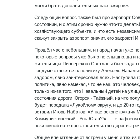
могли брать дополнительных пассажиров».
Следующий вопрос также был про аэропорт Сове
состоянии, и с этим срочно нужно что-то делат
хозяйствующего субъекта, и что есть независим
скажут закрыть аэропорт, значит, его закроют! 
Прошёл час с небольшим, и народ начал уже пе
некоторые вопросы уже было не слышно, да и го
жительницы Пионерского Светланы был задан н
Госдуме относятся к политику Алексею Наваль
задором, явно заинтересовал всех. Наступила г
политика, явно намекая, что не наш это человек,
только из-за того, что Навальный детей на ули
состояния дороги Югорск - Таёжный, на что полу
будет передана «Лукойлом» округу, и до 20-го г
вставил Игорь Набатов: «У нас реконструкция М
Коммунистический - Унь-Юган?!», — с пафосом 
позитивной ноте про строительство дорог встреч
Общее впечатление от встречи у меня и тех из 