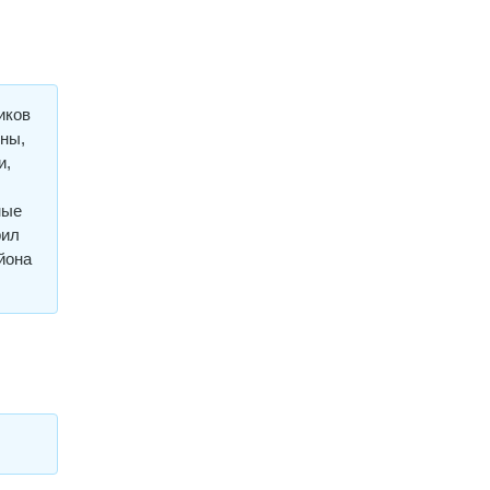
иков
ны,
и,
ные
рил
айона