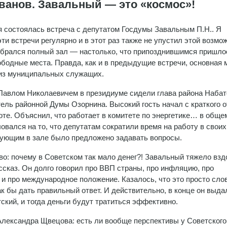
анов. Завальный — это «космос»!
я состоялась встреча с депутатом Госдумы Завальным П.Н.. Я
ти встречи регулярно и в этот раз также не упустил этой возмо
брался полный зал — настолько, что припозднившимся пришло
ободные места. Правда, как и в предыдущие встречи, основная 
из муниципальных служащих.
Павлом Николаевичем в президиуме сидели глава района Набат
ель районной Думы Озорнина. Высокий гость начал с краткого о
оте. Объяснил, что работает в комитете по энергетике… в общем
вался на то, что депутатам сократили время на работу в своих
твующим в зале было предложено задавать вопросы.
во: почему в Советском так мало денег?! Завальный тяжело взд
сказ. Он долго говорил про ВВП страны, про инфляцию, про
 и про международное положение. Казалось, что это просто сло
ак бы дать правильный ответ. И действительно, в конце он выдал
ский, и тогда деньги будут тратиться эффективно.
Александра Щвецова: есть ли вообще перспективы у Советского