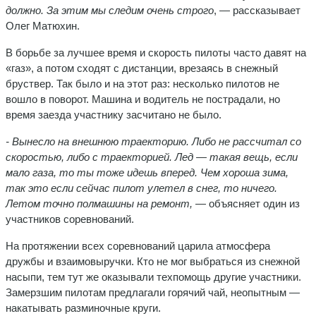
должно. За этим мы следим очень строго
, — рассказывает
Олег Матюхин.
В борьбе за лучшее время и скорость пилоты часто давят на
«газ», а потом сходят с дистанции, врезаясь в снежный
бруствер. Так было и на этот раз: несколько пилотов не
вошло в поворот. Машина и водитель не пострадали, но
время заезда участнику засчитано не было.
- Вынесло на внешнюю траекторию. Либо не рассчитал со
скоростью, либо с траекторией. Лед — такая вещь, если
мало газа, то ты тоже идешь вперед.
Чем хороша зима,
так это если сейчас пилот улетел в снег, то ничего.
Летом точно полмашины на ремонт,
— объясняет один из
участников соревнований.
На протяжении всех соревнований царила атмосфера
дружбы и взаимовыручки. Кто не мог выбраться из снежной
насыпи, тем тут же оказывали техпомощь другие участники.
Замерзшим пилотам предлагали горячий чай, неопытным —
накатывать разминочные круги.