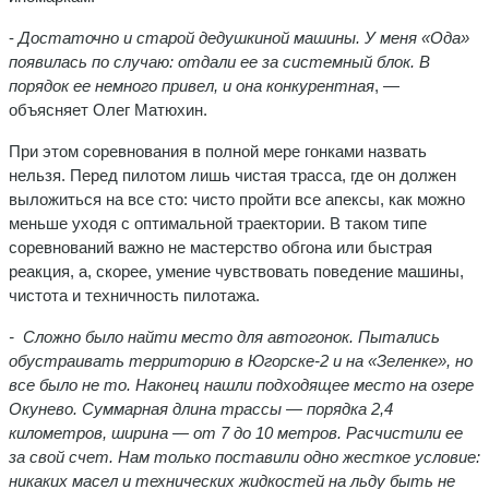
-
Достаточно и старой дедушкиной машины. У меня «Ода»
появилась по случаю: отдали ее за системный блок. В
порядок ее немного привел, и она конкурентная
, —
объясняет Олег Матюхин.
При этом соревнования в полной мере гонками назвать
нельзя. Перед пилотом лишь чистая трасса, где он должен
выложиться на все сто: чисто пройти все апексы, как можно
меньше уходя с оптимальной траектории. В таком типе
соревнований важно не мастерство обгона или быстрая
реакция, а, скорее, умение чувствовать поведение машины,
чистота и техничность пилотажа.
- Сложно
было найти место для автогонок. Пытались
обустраивать территорию в Югорске-2 и на «Зеленке», но
все было не то. Наконец нашли подходящее место на озере
Окунево. Суммарная длина трассы — порядка 2,4
километров, ширина — от 7 до 10 метров. Расчистили ее
за свой счет. Нам только поставили одно жесткое условие:
никаких масел и технических жидкостей на льду быть не