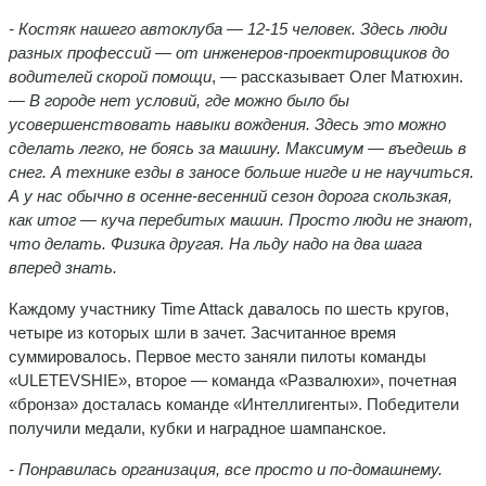
- Костяк нашего автоклуба — 12-15 человек. Здесь люди
разных профессий — от инженеров-проектировщиков до
водителей скорой помощи
, — рассказывает Олег Матюхин.
—
В городе нет условий, где можно было бы
усовершенствовать навыки вождения. Здесь это можно
сделать легко, не боясь за машину. Максимум — въедешь в
снег. А технике езды в заносе больше нигде и не научиться.
А у нас обычно в осенне-весенний сезон дорога скользкая,
как итог — куча перебитых машин. Просто люди не знают,
что делать. Физика другая. На льду надо на два шага
вперед знать.
Каждому участнику Time Attack давалось по шесть кругов,
четыре из которых шли в зачет. Засчитанное время
суммировалось. Первое место заняли пилоты команды
«ULETEVSHIE», второе — команда «Развалюхи», почетная
«бронза» досталась команде «Интеллигенты». Победители
получили медали, кубки и наградное шампанское.
- Понравилась организация, все просто и по-домашнему.