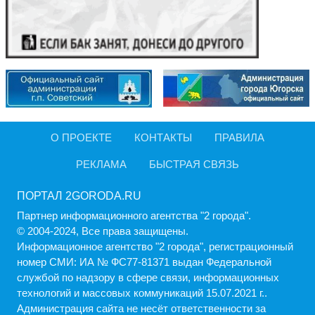
О ПРОЕКТЕ
КОНТАКТЫ
ПРАВИЛА
РЕКЛАМА
БЫСТРАЯ СВЯЗЬ
ПОРТАЛ 2GORODA.RU
Партнер информационного агентства "2 города".
© 2004-2024, Все права защищены.
Информационное агентство "2 города", регистрационный
номер СМИ: ИА № ФС77-81371 выдан Федеральной
службой по надзору в сфере связи, информационных
технологий и массовых коммуникаций 15.07.2021 г..
Администрация cайта не несёт ответственности за