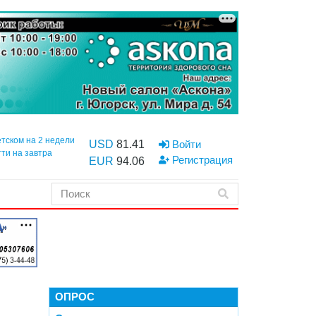
етском на 2 недели
USD
81.41
Войти
тти на завтра
Регистрация
EUR
94.06
ОПРОС