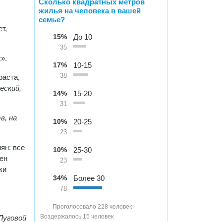
Сколько квадратных метров
жилья на человека в вашей
семье?
т,
15%
До 10
35
».
17%
10-15
38
раста,
еский,
14%
15-20
31
в, на
10%
20-25
23
ян: все
10%
25-30
ен
23
ки
34%
Более 30
78
Проголосовало 228 человек
Воздержалось 15 человек
Луговой