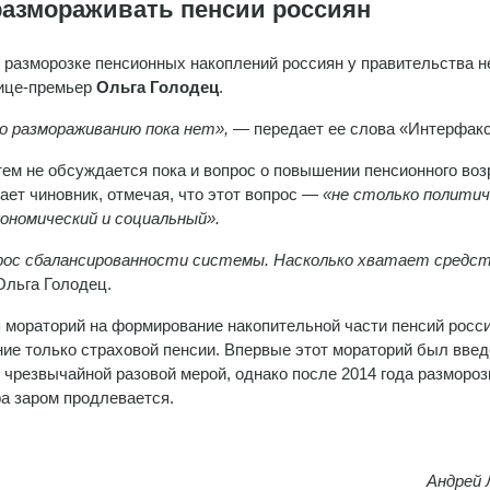
размораживать пенсии россиян
 разморозке пенсионных накоплений россиян у правительства не
ице-премьер
Ольга
Голодец
.
о размораживанию пока нет»,
— передает ее слова «Интерфакс
тем не обсуждается пока и вопрос о повышении пенсионного воз
ает чиновник, отмечая, что этот вопрос —
«не столько политич
кономический и социальный».
рос сбалансированности системы. Насколько хватает средст
льга Голодец.
 мораторий на формирование накопительной части пенсий росси
ие только страховой пенсии. Впервые этот мораторий был введ
я чрезвычайной разовой мерой, однако после 2014 года размороз
а заром продлевается.
Андрей 