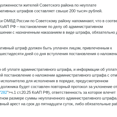
олженности жителей Советского района по неуплате
ативных штрафов составляет свыше 200 тысяч рублей.
и ОМВД России по Советскому району напоминают, что в соотв
2 КоАП РФ – постановление по делу об административном
шении с назначенным наказанием в виде штрафа, обязательно 
ативный штраф должен быть уплачен лицом, привлеченным к
 шестидесяти дней со дня вступления постановления о наложен
 об уплате административного штрафа, и информации об уплат
ей постановление о наложении административного штрафа с отм
-исполнителю для исполнения в порядке, предусмотренном
должника будет составлен повторный протокол за уклонение о
7282
">ч.1 ст.20.25 КоАП РФ), ответственность за которое влечет
тном размере суммы неуплаченного административного штрафа,
вный арест на срок до пятнадцати суток, либо обязательные ра