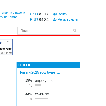
етском на 2 недели
USD
82.17
Войти
тти на завтра
Регистрация
EUR
94.84
ОПРОС
Новый 2025 год будет…
15%
еще лучше
41
33%
таким же
90