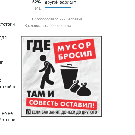
52%
другой вариант
141
Проголосовало 272 человека
етствии
Воздержалось 22 человека
для
ии
е
еткой о
т
 но не
боты на