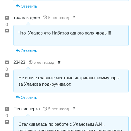
Ответить
троль в деле
#
5 лет назад
0
Что Уланов что Набатов одного поля ягоды!!!
Ответить
23423
#
5 лет назад
0
Не иначе главные местные интриганы-коммунары
за Уланова подкручивают.
Ответить
Пенсионерка
#
5 лет назад
0
Сталкивалась по работе с Улановым А.И.,
остались хорошие впечатления о нем, мое мнение