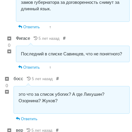
замов губернатора за договоренность снимут за
длинный язык.
Ответить
↑
Фигасе
#
5 лет назад
0
Последний в списке Савинцев, что не понятного?
Ответить
↑
босс
#
5 лет назад
0
это что за список убогих? А где Лихушин?
Озорнина? Жуков?
Ответить
вер
#
5 лет назад