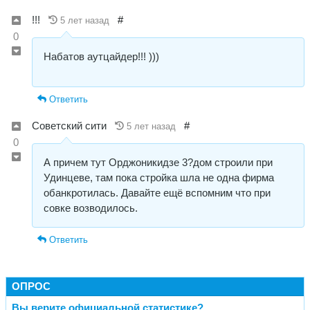
!!!
#
5 лет назад
0
Набатов аутцайдер!!! )))
Ответить
Советский сити
#
5 лет назад
0
А причем тут Орджоникидзе 3?дом строили при
Удинцеве, там пока стройка шла не одна фирма
обанкротилась. Давайте ещё вспомним что при
совке возводилось.
Ответить
ОПРОС
Вы верите официальной статистике?