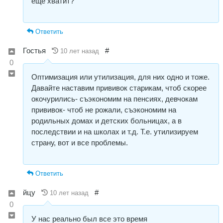
ещё хватит?
Ответить
Гостья
#
10 лет назад
0
Оптимизация или утилизация, для них одно и тоже.
Давайте наставим прививок старикам, чтоб скорее
окочурились- съэкономим на пенсиях, девчокам
прививок- чтоб не рожали, съэкономим на
родильных домах и детских больницах, а в
последствии и на школах и т.д. Т.е. утилизируем
страну, вот и все проблемы.
Ответить
йцу
#
10 лет назад
0
У нас реально был все это время