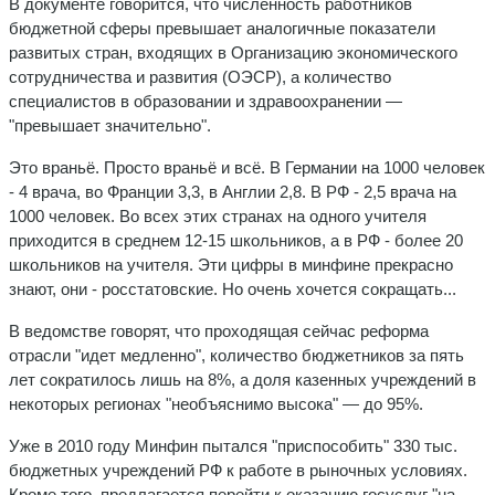
В документе говорится, что численность работников
бюджетной сферы превышает аналогичные показатели
развитых стран, входящих в Организацию экономического
сотрудничества и развития (ОЭСР), а количество
специалистов в образовании и здравоохранении —
"превышает значительно".
Это враньё. Просто враньё и всё. В Германии на 1000 человек
- 4 врача, во Франции 3,3, в Англии 2,8. В РФ - 2,5 врача на
1000 человек. Во всех этих странах на одного учителя
приходится в среднем 12-15 школьников, а в РФ - более 20
школьников на учителя. Эти цифры в минфине прекрасно
знают, они - росстатовские. Но очень хочется сокращать...
В ведомстве говорят, что проходящая сейчас реформа
отрасли "идет медленно", количество бюджетников за пять
лет сократилось лишь на 8%, а доля казенных учреждений в
некоторых регионах "необъяснимо высока" — до 95%.
Уже в 2010 году Минфин пытался "приспособить" 330 тыс.
бюджетных учреждений РФ к работе в рыночных условиях.
Кроме того, предлагается перейти к оказанию госуслуг "на