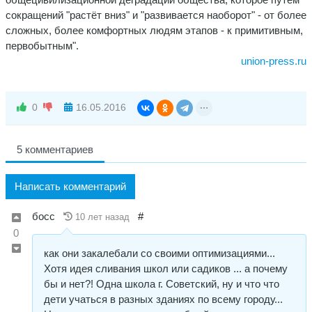
сокращений "растёт вниз" и "развивается наоборот" - от более
сложных, более комфортных людям этапов - к примитивным,
первобытным".
union-press.ru
0
16.05.2016
5 комментариев
Написать комментарий
босс
#
10 лет назад
0
как они закалебали со своими оптимизациями...
Хотя идея сливания школ или садиков ... а почему
бы и нет?! Одна школа г. Советский, ну и что что
дети учаться в разных зданиях по всему городу...