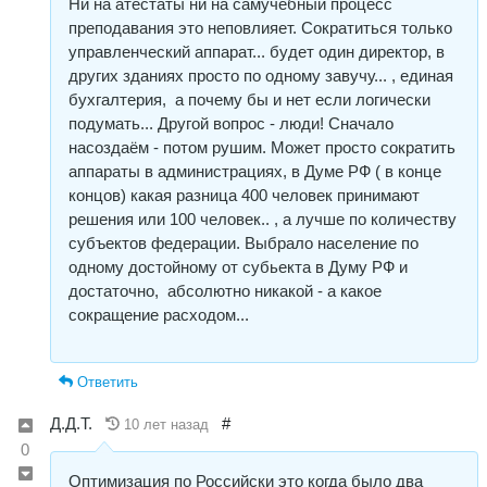
Ни на атестаты ни на самучебный процесс
преподавания это неповлияет. Сократиться только
управленческий аппарат... будет один директор, в
других зданиях просто по одному завучу... , единая
бухгалтерия, а почему бы и нет если логически
подумать... Другой вопрос - люди! Сначало
насоздаём - потом рушим. Может просто сократить
аппараты в администрациях, в Думе РФ ( в конце
концов) какая разница 400 человек принимают
решения или 100 человек.. , а лучше по количеству
субъектов федерации. Выбрало население по
одному достойному от субьекта в Думу РФ и
достаточно, абсолютно никакой - а какое
сокращение расходом...
Ответить
Д.Д.Т.
#
10 лет назад
0
Оптимизация по Российски это когда было два