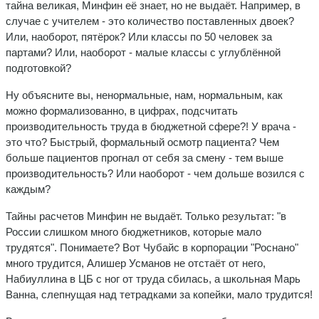
тайна великая, Минфин её знает, но не выдаёт. Например, в
случае с учителем - это количество поставленных двоек?
Или, наоборот, пятёрок? Или классы по 50 человек за
партами? Или, наоборот - малые классы с углублённой
подготовкой?
Ну объясните вы, ненормальные, нам, нормальным, как
можно формализованно, в цифрах, подсчитать
производительность труда в бюджетной сфере?! У врача -
это что? Быстрый, формальный осмотр пациента? Чем
больше пациентов прогнал от себя за смену - тем выше
производительность? Или наоборот - чем дольше возился с
каждым?
Тайны расчетов Минфин не выдаёт. Только результат: "в
России слишком много бюджетников, которые мало
трудятся". Понимаете? Вот Чубайс в корпорации "Роснано"
много трудится, Алишер Усманов не отстаёт от него,
Набиуллина в ЦБ с ног от труда сбилась, а школьная Марь
Ванна, слепнущая над тетрадками за копейки, мало трудится!