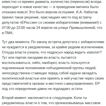
известно со времен диамата, количество (переносов) всегда
переходит в новое качество — в проведении митинга было
отказано вовсе! Это было верхом ослоумия. И.А. Набатов
принял такое решение, «расчищая» место под встречу
депутатов «ЕРоссии» со своими избирателями (внимание!) с
07:00 до 22:00 часов 24 апреля на улице Промышленной, что
в ПМК.
Тут два момента. По закону встреча депутата с избирателями
не нуждается в уведомлении, за крайне редким исключением.
Откуда власти узнали, что «едросы» народ видеть изволят?
Тут или партия заходами во власть пытается
воспользоваться, либо, наоборот, власть пользуется
подчиненным положением «объединенной группы людей,
непосредственно ставящих перед собой задачи овладеть
политической властью или принять в ней участие через своих
представителей в органах и местного самоуправления». ЕР
под это определение давно не подпадает, кстати.
Второй момент заключается в следующем. Коли ты
уведомляешь власти о том, что организовываешь массовое