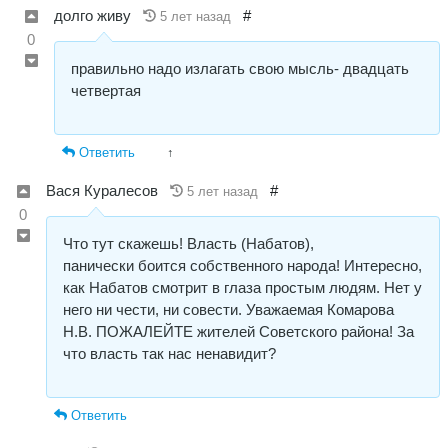
долго живу
#
5 лет назад
0
правильно надо излагать свою мысль- двадцать
четвертая
Ответить
↑
Вася Куралесов
#
5 лет назад
0
Что тут скажешь! Власть (Набатов),
панически боится собственного народа! Интересно,
как Набатов смотрит в глаза простым людям. Нет у
него ни чести, ни совести. Уважаемая Комарова
Н.В. ПОЖАЛЕЙТЕ жителей Советского района! За
что власть так нас ненавидит?
Ответить