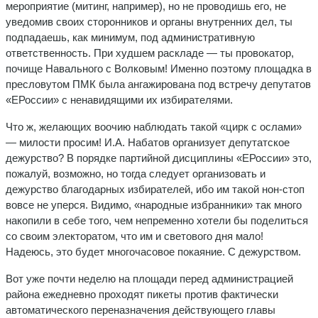
мероприятие (митинг, например), но не проводишь его, не
уведомив своих сторонников и органы внутренних дел, ты
подпадаешь, как минимум, под административную
ответственность. При худшем раскладе — ты провокатор,
почище Навального с Волковым! Именно поэтому площадка в
пресловутом ПМК была ангажирована под встречу депутатов
«ЕРоссии» с ненавидящими их избирателями.
Что ж, желающих воочию наблюдать такой «цирк с ослами»
— милости просим! И.А. Набатов организует депутатское
дежурство? В порядке партийной дисциплины «ЕРоссии» это,
пожалуй, возможно, но тогда следует организовать и
дежурство благодарных избирателей, ибо им такой нон-стоп
вовсе не уперся. Видимо, «народные избранники» так много
накопили в себе того, чем непременно хотели бы поделиться
со своим электоратом, что им и светового дня мало!
Надеюсь, это будет многочасовое покаяние. С дежурством.
Вот уже почти неделю на площади перед администрацией
района ежедневно проходят пикеты против фактически
автоматического переназначения действующего главы