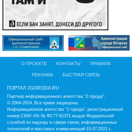
О ПРОЕКТЕ
КОНТАКТЫ
ПРАВИЛА
РЕКЛАМА
БЫСТРАЯ СВЯЗЬ
ПОРТАЛ 2GORODA.RU
Партнер информационного агентства "2 города".
© 2004-2024, Все права защищены.
Информационное агентство "2 города", регистрационный
номер СМИ: ИА № ФС77-81371 выдан Федеральной
службой по надзору в сфере связи, информационных
технологий и массовых коммуникаций 15.07.2021 г..