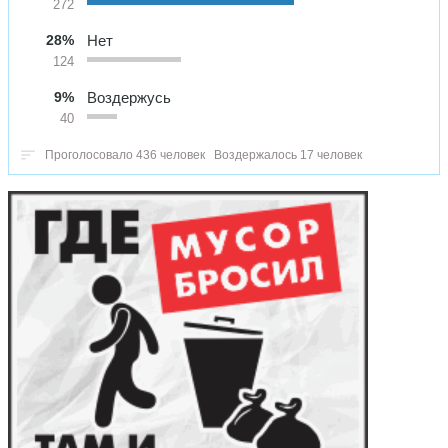
272
28%
Нет
124
9%
Воздержусь
40
Проголосовало 436 человек
Воздержалось 17 человек