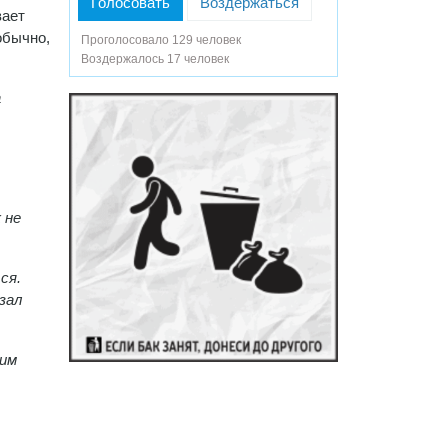
Голосовать
Воздержаться
вает
обычно,
Проголосовало 129 человек
Воздержалось 17 человек
а
 не
ся.
зал
 им