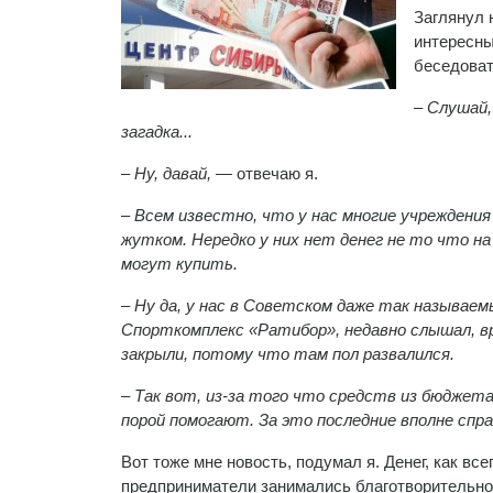
Заглянул 
интересны
беседовать
–
Слушай,
загадка...
–
Ну, давай,
— отвечаю я.
–
Всем известно, что у нас многие учреждени
жутком. Нередко у них нет денег не то что на
могут купить.
–
Ну да, у нас в Советском даже так называе
Спорткомплекс «Ратибор», недавно слышал, вро
закрыли, потому что там пол развалился.
– Так вот, из-за того что средств из бюджета
порой помогают. За это последние вполне спр
Вот тоже мне новость, подумал я. Денег, как все
предприниматели занимались благотворительност