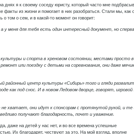
на днях я к своему соседу юристу, который часто мне подбрасы
е факты из жизни и помогает в них разобраться. Стали мы, как 
 о том о сем, и в какой-то момент он говорит:
 а у меня для тебя есть один интересный документ, но сперв
я культуры и спорта в хреновом состоянии, местами просто в
 ремонт или поездку с детьми на соревнования, они даже мячик
мый районный центр культуры «Сибирь» того и гляди развалит
де как под снос. И в новом Ледовом дворце, говорят, игровой 
 не хватает, они идут к спонсорам с протянутой рукой, и те
аведливо получают благодарность, почет и уважение.
гда, даже на детей у нас нет, и во все времена успешные
ью. Их благодарят, чествуют за это. На мой взгляд, вполне