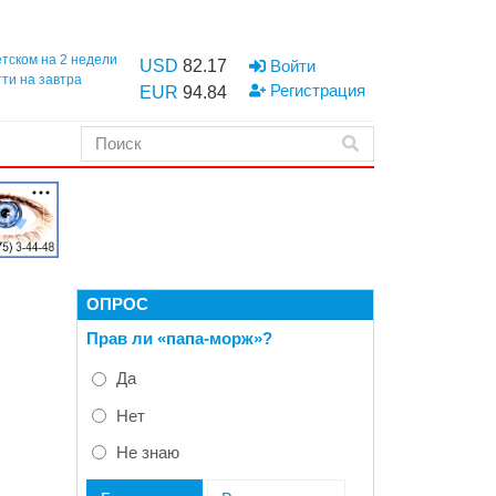
етском на 2 недели
USD
82.17
Войти
тти на завтра
Регистрация
EUR
94.84
ОПРОС
Прав ли «папа-морж»?
Да
Нет
Не знаю