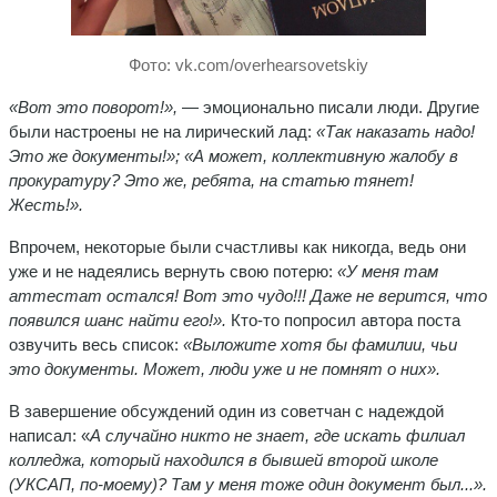
Фото: vk.com/overhearsovetskiy
«Вот это поворот!»,
— эмоционально писали люди. Другие
были настроены не на лирический лад:
«Так наказать надо!
Это же документы!»; «А может, коллективную жалобу в
прокуратуру? Это же, ребята, на статью тянет!
Жесть!».
Впрочем, некоторые были счастливы как никогда, ведь они
уже и не надеялись вернуть свою потерю:
«У меня там
аттестат остался! Вот это чудо!!! Даже не верится, что
появился шанс найти его!».
Кто-то попросил автора поста
озвучить весь список:
«Выложите хотя бы фамилии, чьи
это документы. Может, люди уже и не помнят о них».
В завершение обсуждений один из советчан с надеждой
написал: «
А случайно никто не знает, где искать филиал
колледжа, который находился в бывшей второй школе
(УКСАП, по-моему)? Там у меня тоже один документ был...».