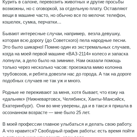
Курить в салоне, перевозить животных и другие просьбы
возможны, но с оговоркой, за отдельную плату. Оставляют
вещи в машине часто, но обычно все по мелочи: телефон,
кошелек, сумка, перчатки…
Бывают интересные случаи, например, везла девушку,
которая всю дорогу (до Советского) пела народные песни.
Это было шикарно! Помню один из экстремальных случаев,
когда на моей первой машине «ВАЗ-2114» колесо и запаска
лопнули, а дело было на зимнике. Нам оказали помощь
только через несколько часов: проезжала мимо колонна
трубовозов, и ребята довезли нас до города. А так на дороге
подобных случаев не так уж и много.
Родные не переживают за меня, хотя бывает, что езжу на
«дальняк» (Нижневартовск, Челябинск, Ханты-Мансийск,
Екатеринбург). Они во мне уверены, да и в такси я пришла в
осознанном возрасте — мне было 25 лет.
В моей профессии главное улыбаться и делать свою работу.
А что нравится? Свободный график работы: есть время пойти