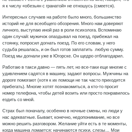
я к числу «обезьян с гранатой» не отношусь (смеется).
Интересных случаев на работе было много, большинство
историй не для всеобщего обозрения. Много нам доверяют
личного, выступаю иной раз в роли психолога. Вспоминаю
один случай: мужичок опаздывал на поезд, прибежал на
стоянку, попросил догнать поезд. По его словам, у него
судьба решалась, и он был готов заплатить любую сумму.
Поезд мы догнали уже в Югорске. Он щедро отблагодарил.
Работаю в такси давно — пять лет, но все-таки еще многие с
удивлением садятся в машину, задают вопросы. Мужчины на
дороге помогают (хотя к их помощи не так часто приходится
прибегать). Многие хотят познакомиться, а кто-то просит
номер телефона, чтобы детей возить или просто понравилось
ездить со мной.
Страх был поначалу, особенно в ночные смены, но люди у
нас адекватные. Бывает, конечно, недопонимание, но все
можно решить разговором. Желание уйти есть в те моменты,
когда машина ломается: начинаются психи, слезы… Мои