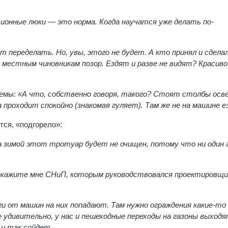
ционные люки — это норма. Когда научатся уже делать по-
ет переделать. Но, увы, этого не будет. А кто принял и сделал
, местным чиновникам позор. Ездят и разве не видят? Красиво
лемы:
«А что, собственно говоря, такого? Стоят столбы осв
 проходит спокойно (знакомая гуляет). Там же не на машине е
тся, «подгорело»:
 а зимой этот тротуар будет не очищен, потому что ни один 
покажите мне СНиП, которым руководствовался проектировщи
зги от машин на них попадают. Там нужно ограждения какие-то
 удивительно, у нас и пешеходные переходы на газоны выходя
 и так сойдет.