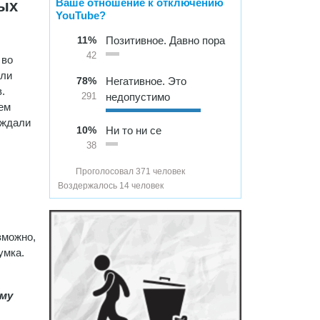
Ваше отношение к отключению
тых
YouTube?
11%
Позитивное. Давно пора
42
 во
али
78%
Негативное. Это
.
недопустимо
291
ем
уждали
10%
Ни то ни се
38
Проголосовал 371 человек
Воздержалось 14 человек
зможно,
умка.
ому