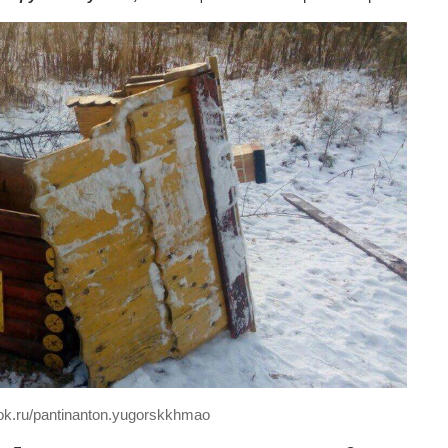
ok.ru/pantinanton.yugorskkhmao