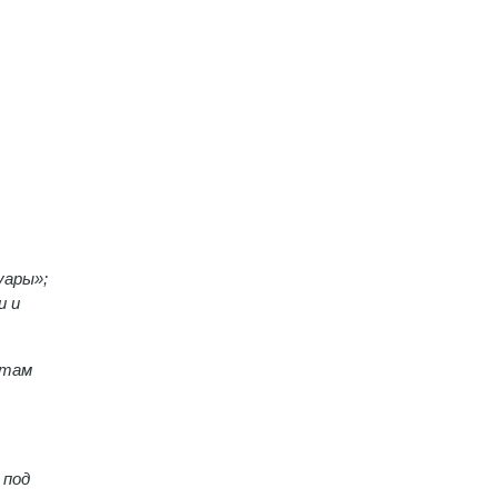
уары»;
и и
 там
 под