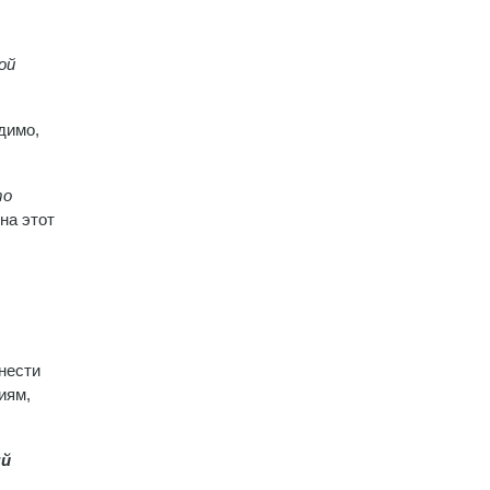
ой
димо,
то
на этот
внести
иям,
ый