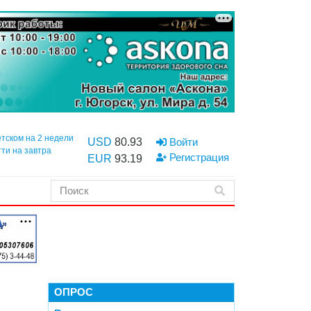
етском на 2 недели
USD
80.93
Войти
тти на завтра
Регистрация
EUR
93.19
ОПРОС