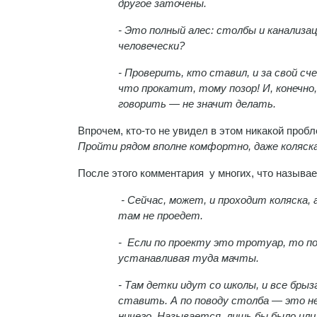
другое заточены.
- Это полный алес: столбы и канализа
человечески?
- Проверить, кто ставил, и за свой сч
что прокатит, тому позор! И, конечно
говорить — не значит делать.
Впрочем, кто-то не увидел в этом никакой проб
Пройти рядом вполне комфортно, даже коляска
После этого комментария у многих, что называе
- Сейчас, может, и проходит коляска,
там не проедет.
- Если по проекту это тротуар, то 
устанавливая туда мачты.
- Там детки идут со школы, и все бры
ставить. А по поводу столба — это не
ничего. Называется, лишь бы было или