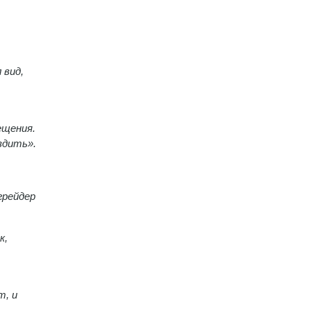
 вид,
ещения.
здить».
грейдер
к,
т, и