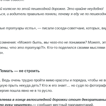
й коляске по этой пешеходной дорожке. Это крайне неудобно!
я, и водители правильно поняли, почему я еду не по пешеходн
обные тротуары есть»
, — писали соседи-советчане, которых, ви
 сомнения:
«Может быть, мы чего-то не понимаем? Может, э
рены, что это тротуар?!».
Кто-то поделился своими мыслями 
р».
Ломать — не строить
и. Ведь очень трудно пройти мимо красоты и порядка, чтобы не 
цкую прыть некуда деть? Кто ж его знает… но судя по фотограф
ергия пошла явно не в то русло.
делеева в конце велосипедной дорожки стоит декоративн
-то руки чешутся»,—
сообщил местный парламентарий.