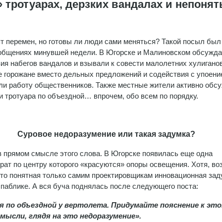
тротуарах, дерзких вандалах и непоня
т перемен, но готовы ли люди сами меняться? Такой посыл был
общениях минувшей недели. В Югорске и Малиновском обсужд
ия набегов вандалов и взывали к совести малолетних хулиганов
 горожане вместо дельных предложений и содействия с упоени
ли работу общественников. Также местные жители активно обс
и тротуара по объездной… впрочем, обо всем по порядку.
Суровое недоразумение или такая задумка?
в прямом смысле этого слова. В Югорске появилась еще одна
рат по центру которого «красуются» опоры освещения. Хотя, во
я-то понятная только самим проектировщикам инновационная зад
ом паблике. А вся буча поднялась после следующего поста:
я по объездной у вертолета. Придумайте пояснение к эт
мысли, глядя на это недоразумение».