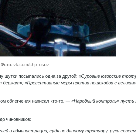
Фото: vk.com/chp_usov
му шутки посыпались одна за другой:
«Суровые югорские трот
т держат»; «Превентивные меры против пешеходов с великам
ом облегчения написал кто-то. —
«Народный контроль» пусть
до чиновников:
елей и администрации, судя по данному тротуару, руки совсем