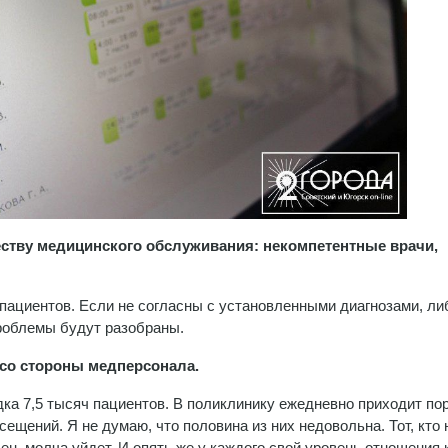
честву медицинского обслуживания: некомпетентные врачи,
 пациентов. Если не согласны с установленными диагнозами, ли
проблемы будут разобраны.
 со стороны медперсонала.
дка 7,5 тысяч пациентов. В поликлинику ежедневно приходит по
сещений. Я не думаю, что половина из них недовольна. Тот, кто 
лен, молча уйдет. И опять же у каждого свой уровень отношения 