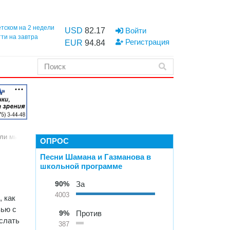
етском на 2 недели
USD
82.17
Войти
тти на завтра
Регистрация
EUR
94.84
и мы все к этому?
ОПРОС
Песни Шамана и Газманова в
школьной программе
90%
За
4003
, как
вью с
9%
Против
слать
387