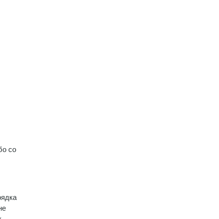
бо со
рядка
не
к