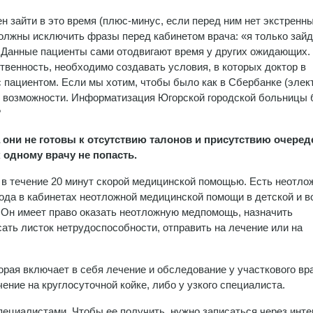
ен зайти в это время (плюс-минус, если перед ним нет экстренн
олжны исключить фразы перед кабинетом врача: «я только зай
 Данные пациенты сами отодвигают время у других ожидающих.
ственность, необходимо создавать условия, в которых доктор в
 пациентом. Если мы хотим, чтобы было как в Сбербанке (элек
акой возможности. Информатизация Югорской городской больницы 
?
а они не готовы к отсутствию талонов и присутствию очеред
 одному врачу не попасть.
я в течение 20 минут скорой медицинской помощью. Есть неотло
года в кабинетах неотложной медицинской помощи в детской и в
 Он имеет право оказать неотложную медпомощь, назначить
ать листок нетрудоспособности, отправить на лечение или на
рая включает в себя лечение и обследование у участкового вр
ние на круглосуточной койке, либо у узкого специалиста.
ециалистами. Чтобы ее получить, нужно записаться через инте