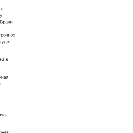
ых
ду
 Врачи
тронное
будет
ей в
жная
о
ача.
рнет