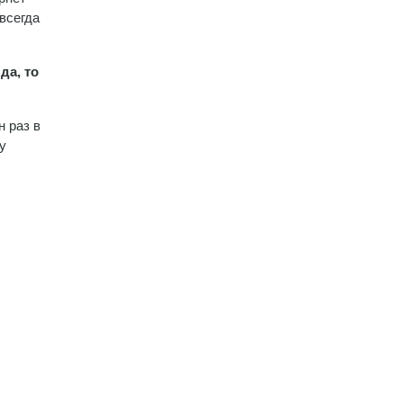
 всегда
да, то
н раз в
у