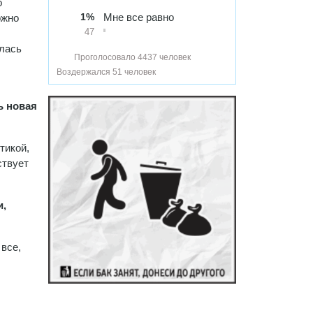
о
1%
Мне все равно
ожно
47
илась
Проголосовало 4437 человек
Воздержался 51 человек
ь новая
тикой,
ствует
и,
 все,