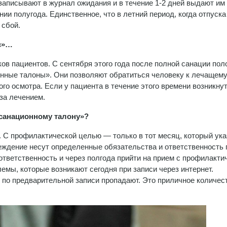
 записывают в журнал ожидания и в течение 1-2 дней выдают им
ии полугода. Единственное, что в летний период, когда отпуска
ть сбой.
юс»…
ов пациентов. С сентября этого года после полной санации пол
онные талоны». Они позволяют обратиться человеку к лечащему
го осмотра. Если у пациента в течение этого времени возникнут
за лечением.
«санационному талону»?
. С профилактической целью — только в тот месяц, который ука
реждение несут определенные обязательства и ответственность
ответственность и через полгода прийти на прием с профилакти
лемы, которые возникают сегодня при записи через интернет.
в по предварительной записи пропадают. Это приличное количес