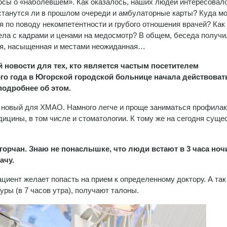
осы о «наболевшем». Как оказалось, наших людей интересовал
станутся ли в прошлом очереди и амбулаторные карты? Куда м
я по поводу некомпетентности и грубого отношения врачей? Как
ела с кадрами и ценами на медосмотр? В общем, беседа получ
ная, насыщенная и местами неожиданная…
й новости для тех, кто является частым посетителем
ого года в Югорской городской больнице начала действоват
 подробнее об этом.
не новый для ХМАО. Намного легче и проще заниматься профилак
ицины, в том числе и стоматологии. К тому же на сегодня суще
орчан. Знаю не понаслышке, что люди встают в 3 часа ноч
ачу.
ациент желает попасть на прием к определенному доктору. А так
уры (в 7 часов утра), получают талоны.