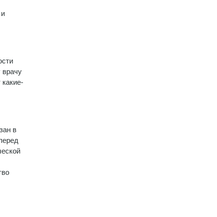
 и
ости
 врачу
 какие-
зан в
 перед
ческой
тво