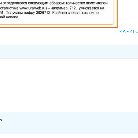
ИА «2 
?