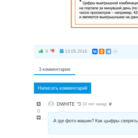
0
13.05.2016
3 комментария
Написать комментарий
DWHITE
#
10 лет назад
0
А где фото машин? Как цыфры сверять