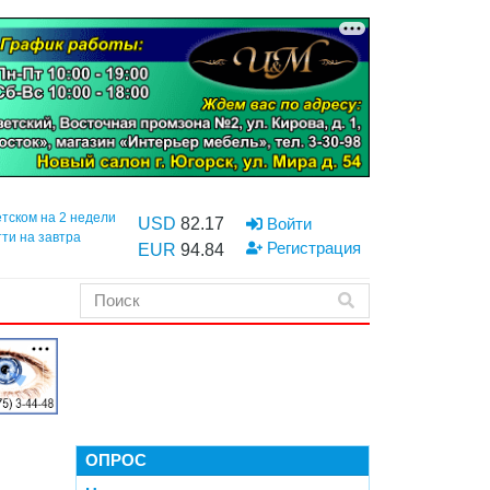
етском на 2 недели
USD
82.17
Войти
тти на завтра
Регистрация
EUR
94.84
ОПРОС