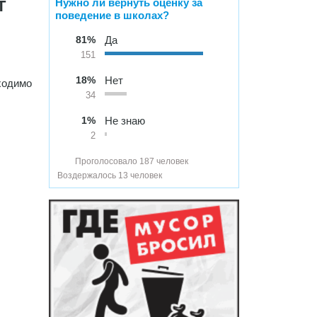
Нужно ли вернуть оценку за
Т
поведение в школах?
81%
Да
151
18%
Нет
бходимо
34
1%
Не знаю
2
Проголосовало 187 человек
Воздержалось 13 человек