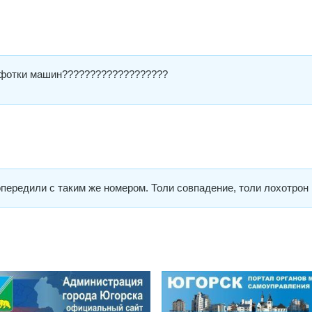
м фотки машин???????????????????
опередили с таким же номером. Толи совпадение, толи лохотрон